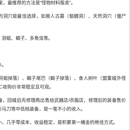
家，最推荐的方法是“怪物材料贩卖”。
的洞穴是最佳选择，如兽人古墓（骷髅洞）、天然洞穴（僵尸
、洞蛆、蝎子、多角虫等。
多。
洞蛆掉落）、蝎子尾巴（蝎子掉落）、食人树叶（盟重城外怪
C收购价非常稳定且可观。
备，回城后先修理再出售给武器店/衣服店，修理后的装备售价
斩马刀等中低档装备，是一笔不小的收入。
小，几乎零成本，收益稳定，是积累第一桶金的绝佳方式。