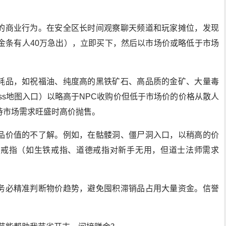
的商业行为。在安全区长时间观察聊天频道和玩家摊位，发现
金条有人40万急出），立即买下，然后以市场价或略低于市场
耗品，如祝福油、纯度高的黑铁矿石、高品质的金矿、大量毒
ss地图入口）以略高于NPC收购价但低于市场价的价格从散人
待市场需求旺盛时高价抛售。
品价值的不了解。例如，在骷髅洞、僵尸洞入口，以稍高的价
殊戒指（如生铁戒指、道德戒指对新手无用，但道士法师需求
务必精准判断物价趋势，避免囤积滞销品占用大量资金。信誉