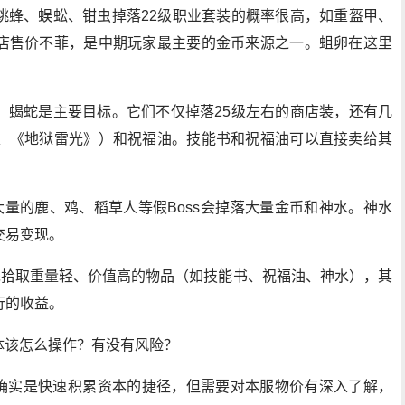
跳蜂、蜈蚣、钳虫掉落22级职业套装的概率很高，如重盔甲、
店售价不菲，是中期玩家最主要的金币来源之一。蛆卵在这里
、蝎蛇是主要目标。它们不仅掉落25级左右的商店装，还有几
、《地狱雷光》）和祝福油。技能书和祝福油可以直接卖给其
大量的鹿、鸡、稻草人等假Boss会掉落大量金币和神水。神水
交易变现。
先拾取重量轻、价值高的物品（如技能书、祝福油、神水），其
行的收益。
具体该怎么操作？有没有风险？
人确实是快速积累资本的捷径，但需要对本服物价有深入了解，