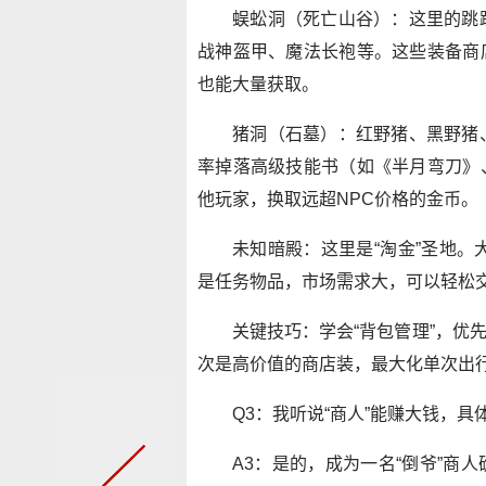
蜈蚣洞（死亡山谷）：这里的跳
战神盔甲、魔法长袍等。这些装备商
也能大量获取。
猪洞（石墓）：红野猪、黑野猪
率掉落高级技能书（如《半月弯刀》
他玩家，换取远超NPC价格的金币。
未知暗殿：这里是“淘金”圣地。
是任务物品，市场需求大，可以轻松
关键技巧：学会“背包管理”，优
次是高价值的商店装，最大化单次出
Q3：我听说“商人”能赚大钱，
A3：是的，成为一名“倒爷”商