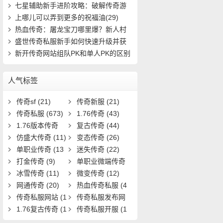
7)
七星辅助新手进阶攻略：破解传奇游
戏中的隐(434)
上哪儿可以弄到更多的祝福油(29)
热血传奇：屠龙宝刀哪里爆？新人村
怎么快速(411)
盛世传奇私服新手如何快速升级并获
取稀有装(721)
新开传奇网站组队PK和单人PK的区别
(11)
人气标签
传奇sf
(21)
传奇新服
(21)
传奇私服
(673)
1.76传奇
(43)
1.76版本传奇
复古传奇
(44)
(9)
仿盛大传奇
(11)
变态传奇
(26)
单职业传奇
(13
迷失传奇
(22)
1)
打金传奇
(9)
单职业微端传奇
冰雪传奇
(11)
(9)
微变传奇
(12)
网通传奇
(20)
热血传奇私服
(4
传奇私服网站
(1
0)
传奇私服发布网
9)
1.76复古传奇
(1
(11)
传奇私服开服
(1
7)
3)