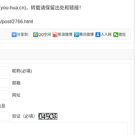
ou-hua.cn)，转载请保留出处和链接！
post/2766.html
分享到：
QQ空间
新浪微博
腾讯微博
人人网
微信
昵称(必填)
邮箱
网址
信息
验证（必填）