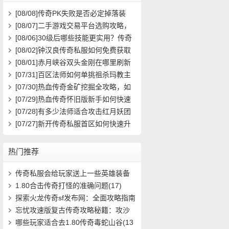
[08/08]
传奇PK失败是否必定掉落装
备？
[08/07]
二手游戏交易平台选购攻略，
如何避免踩雷？
[08/06]
30级后哪些技能更实用？传奇
玩家必看攻略
[08/02]
钟汉良传奇私服如何免费获取
高级装备与快速升级攻略？
[08/01]
赤月峡谷双头金刚在哪里刷新
具体位置坐标是什么？
[07/31]
百区法师如何单挑祖杀玛教主
求高效打法？
[07/30]
热血传奇金矿挖掘全攻略，如
何高效挖矿？
[07/29]
热血传奇怀旧版新手如何快速
起步？前期必做任务与升级技巧有哪
[07/28]
有多少法师适合攻击红月妖团
些？
队？
[07/27]
新开传奇私服首区如何快速升
级？装备获取攻略有哪些？
热门推荐
传奇私服会给玩家送上一些英雄装备
(7)
1.80合击传奇打怪的准确问题(17)
探索火龙传奇sf发布网：全面攻略指南
问答(536)
忘忧攻速版复古传奇攻略秘籍：攻沙
城寨，战(1006)
哪些玩家适合去1.80传奇毒蛇山谷(13