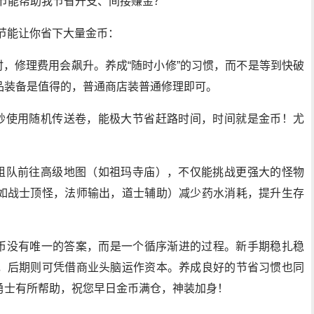
细节能帮助我节省开支、间接赚金？
节能让你省下大量金币：
时，修理费用会飙升。养成“随时小修”的习惯，而不是等到快破
品装备是值得的，普通商店装普通修理即可。
巧妙使用随机传送卷，能极大节省赶路时间，时间就是金币！尤
员组队前往高级地图（如祖玛寺庙），不仅能挑战更强大的怪物
如战士顶怪，法师输出，道士辅助）减少药水消耗，提升生存
金币没有唯一的答案，而是一个循序渐进的过程。新手期稳扎稳
，后期则可凭借商业头脑运作资本。养成良好的节省习惯也同
勇士有所帮助，祝您早日金币满仓，神装加身！