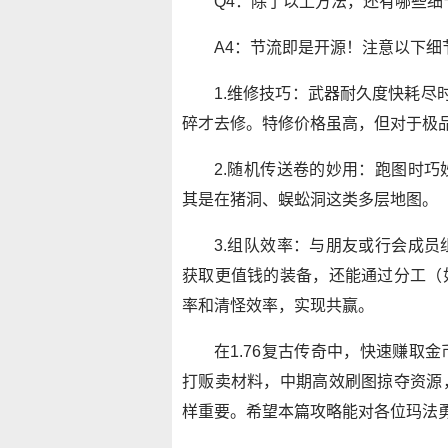
Q4：除了以上方法，还有哪些
A4：节流即是开源！注意以下细
1.维修技巧：武器耐久度快耗尽
碎才去修。特修价格虽高，但对于极
2.随机传送卷的妙用：跑图时
其是在猪洞、蜈蚣洞这类多层地图。
3.组队效率：与朋友或行会成
获取更值钱的装备，还能通过分工（
率和清怪效率，实现共赢。
在1.76复古传奇中，快速赚取
打贩卖材料，中期高效刷图掠夺资源
样重要。希望本篇攻略能对各位玛法