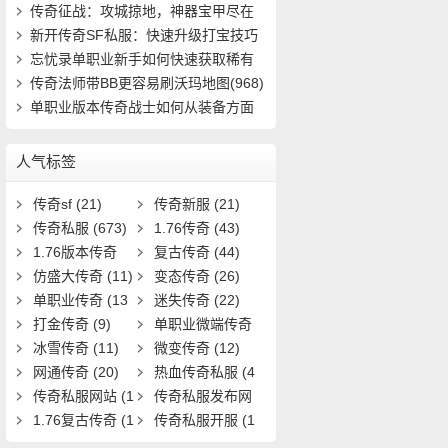
速成(4816)
传奇征战：攻城掠地，神器宝甲尽在
掌握(401)
新开传奇SF私服：快速升级打宝技巧
有哪些(912)
忘忧录单职业新手如何快速获取稀有
装备并提(661)
传奇法师带BB更容易刷沃玛地图(968)
单职业版本传奇战士如何从装备方面
强大自己(16)
人气标签
传奇sf
(21)
传奇新服
(21)
传奇私服
(673)
1.76传奇
(43)
1.76版本传奇
复古传奇
(44)
(9)
仿盛大传奇
(11)
变态传奇
(26)
单职业传奇
(13
迷失传奇
(22)
1)
打金传奇
(9)
单职业微端传奇
冰雪传奇
(11)
(9)
微变传奇
(12)
网通传奇
(20)
热血传奇私服
(4
传奇私服网站
(1
0)
传奇私服发布网
9)
1.76复古传奇
(1
(11)
传奇私服开服
(1
7)
3)