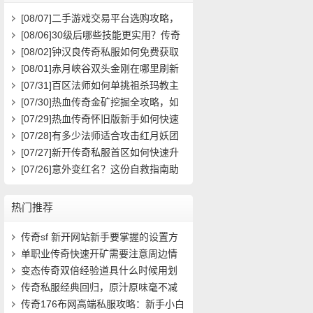
[08/07]
二手游戏交易平台选购攻略，
如何避免踩雷？
[08/06]
30级后哪些技能更实用？传奇
玩家必看攻略
[08/02]
钟汉良传奇私服如何免费获取
高级装备与快速升级攻略？
[08/01]
赤月峡谷双头金刚在哪里刷新
具体位置坐标是什么？
[07/31]
百区法师如何单挑祖杀玛教主
求高效打法？
[07/30]
热血传奇金矿挖掘全攻略，如
何高效挖矿？
[07/29]
热血传奇怀旧版新手如何快速
起步？前期必做任务与升级技巧有哪
[07/28]
有多少法师适合攻击红月妖团
些？
队？
[07/27]
新开传奇私服首区如何快速升
级？装备获取攻略有哪些？
[07/26]
意外变红名？这份自救指南助
你快速洗白
热门推荐
传奇sf 新开网站新手要掌握的设置方
法(10)
单职业传奇快速开矿需要注意周边情
况(10)
变态传奇双倍经验道具什么时候用划
算(14)
传奇私服经典回归，原汁原味毫不减
价！- (14)
传奇176布网高端私服攻略：新手小白