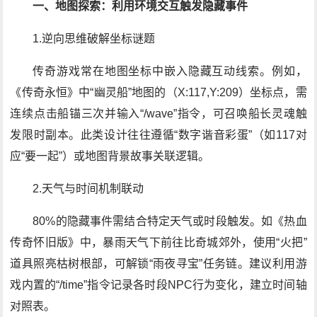
一、地图探索：利用环境交互触发隐藏事件
1.逆向思维破解坐标谜题
传奇游戏常在地图坐标中嵌入隐藏互动线索。例如，
《传奇永恒》中“幽灵船”地图的（X:117,Y:209）坐标点，需
连续点击船锚三次并输入“/wave”指令，可召唤船长灵魂触
发限时副本。此类设计往往遵循“数字谐音彩蛋”（如117对
应“要一起”）或地图背景故事关联逻辑。
2.天气与时间机制联动
80%的隐藏事件需结合特定天气或时段触发。如《热血
传奇怀旧版》中，暴雨天气下前往比奇城郊外，使用“火把”
道具照亮枯树根部，可解锁“雨夜寻宝”任务链。建议利用游
戏内置的“/time”指令记录各时段NPC行为变化，建立时间轴
对照表。