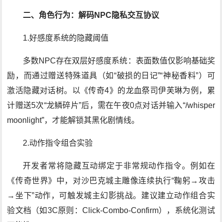
二、角色行为：解码NPC隐私交互协议
1.好感度系统的隐藏阈值
多数NPC存在双层好感度系统：表面数值仅影响基础奖
励，而通过赠送特殊道具（如“破损的日记”“神秘香料”）可
激活隐藏对话树。以《传奇4》的龙血祭司伊芙琳为例，累
计赠送5次“龙鳞碎片”后，需在午夜0点对话并输入“/whisper
moonlight”，才能解锁其黑化剧情线。
2.动作指令组合实验
开发者常将隐藏互动绑定于非常规动作指令。例如在
《传奇世界》中，对沙巴克城主雕像连续执行“鞠躬→攻击
→坐下”动作，可触发城主幻影挑战。建议建立动作组合实
验文档（如3C原则：Click-Combo-Confirm），系统化测试