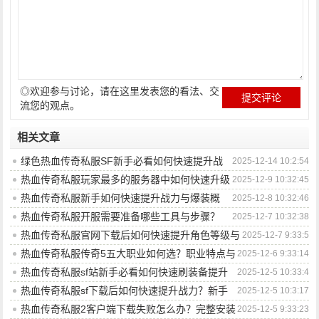
◎欢迎参与讨论，请在这里发表您的看法、交
流您的观点。
相关文章
绿色热血传奇私服SF新手必看如何快速提升战
2025-12-14 10:2:54
力等级？
热血传奇私服玩家最多的服务器中如何快速升级
2025-12-9 10:32:45
并获取稀有装备？
热血传奇私服新手如何快速提升战力与爆装概
2025-12-8 10:32:46
率？
热血传奇私服开服需要准备哪些工具与步骤？
2025-12-7 10:32:38
热血传奇私服官网下载后如何快速提升角色等级与
2025-12-7 9:33:5
装备品质？
热血传奇私服传奇5五大职业如何选？职业特点与
2025-12-6 9:33:14
新手选择指南？
热血传奇私服sf站新手必看如何快速刷装备提升
2025-12-5 10:33:4
战力？
热血传奇私服sf下载后如何快速提升战力？新手
2025-12-5 10:3:17
必备技巧解析
热血传奇私服2客户端下载失败怎么办？完整安装
2025-12-5 9:33:23