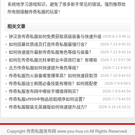
系统地学习游戏知识，避免了很多新手常见的错误。强烈推荐给
所有刚接触传奇私服的玩家！
相关文章
钟汉良传奇私服如何免费获取高级装备与快速升级
2026-8-2 9:46:11
攻略？
如何招募优质成员打造传奇私服最强行会？
2026-7-23 9:45:33
如何快速提升最新传奇私服角色等级与装备？
2026-7-21 9:45:16
如何在传奇私服光柱单职业中高效打金？有哪些
2026-7-17 9:57:38
技巧与策略？
北方传奇私服如何快速提升角色等级？
2026-7-13 9:45:0
传奇私服烈火装备哪里爆率高？如何快速获取顶
2026-7-10 9:44:53
级装备？
传奇私服战士刷图必备技能有哪些？如何搭配使
2026-7-9 9:46:5
用？
传奇私服发布网中哪些手镯值得购买？
2026-7-8 9:44:54
传奇私服sf999中物品拾取顺序如何设置？
2026-7-7 9:44:53
传奇私服靓装无英雄版如何快速提升战力？
2026-3-18 16:10:11
Copyright 传奇私服发布网 www.you-hua.cn All Rights Reserved.