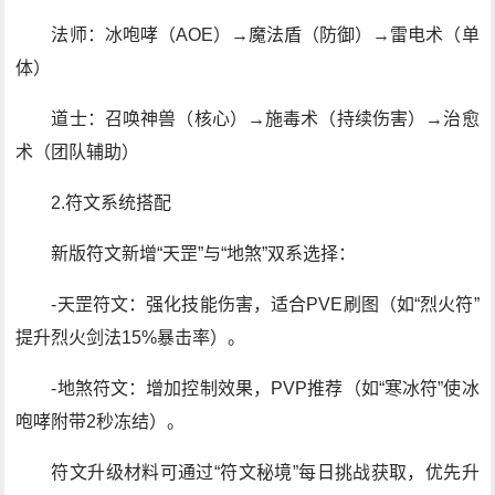
法师：冰咆哮（AOE）→魔法盾（防御）→雷电术（单
体）
道士：召唤神兽（核心）→施毒术（持续伤害）→治愈
术（团队辅助）
2.符文系统搭配
新版符文新增“天罡”与“地煞”双系选择：
-天罡符文：强化技能伤害，适合PVE刷图（如“烈火符”
提升烈火剑法15%暴击率）。
-地煞符文：增加控制效果，PVP推荐（如“寒冰符”使冰
咆哮附带2秒冻结）。
符文升级材料可通过“符文秘境”每日挑战获取，优先升