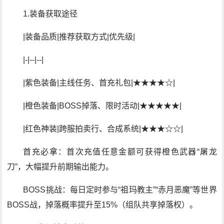
1.装备获取途径
|装备品质|推荐获取方式|优先级|
|-|--|--|
|紫色装备|主线任务、首充礼包|★★★★☆|
|橙色装备|BOSS掉落、限时活动|★★★★★|
|红色神装|跨服拍卖行、合成系统|★★★☆☆|
首充必拿：首次充值任意金额可获得橙色武器“屠龙
刀”，大幅提升前期输出能力。
BOSS挑战：每日定时参与“祖玛教主”“赤月恶魔”等世界
BOSS战，掉落概率提升至15%（组队共享掉落权）。