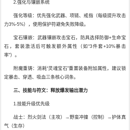
2.强化与镶嵌系统
强化等级：优先强化武器、项链、戒指（每级提升攻击
力3%-5%），使用保护符避免失败降级。
宝石镶嵌：武器镶嵌攻击宝石，防具选择防御+生命宝
石，套装激活后可触发额外属性（如“3件套+10%暴击
率”）。
附魔重铸：消耗“灵魂宝石”重置装备附加属性，建议锁
定暴击、穿透、吸血三条核心词条。
三、技能与符文：释放爆发输出潜力
1.技能升级优先级
战士：烈火剑法（主攻）→野蛮冲撞（控制）→护体真
气（生存）