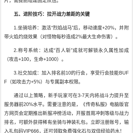
片，需提前组建固定队伍。
五、进阶技巧：拉开战力差距的关键
1.坐骑培养：激活“烈焰战马”后，移动速度+20%，并附
带火焰灼烧效果（对怪物每秒造成2%最大生命伤害）。
2.称号系统：达成“百人斩”成就可解锁永久属性加成
（攻击+100，生命+1000）。
3.社交加成：加入排名前10的行会，享受行会技能BUF
F（如攻击力+5%）与专属副本权限。
通过以上策略，新手玩家可在3-7天内将战斗力提升至
服务器前20%水平。需要注意的是，《传奇私服》电脑版官
方网页会定期推出新服冲榜活动，开服首周冲刺等级与战力
排名，可额外获得稀有坐骑与神装礼包。立即注册账号，输
入礼包码VIP666，还可领取免费强化石与双倍经验药水！