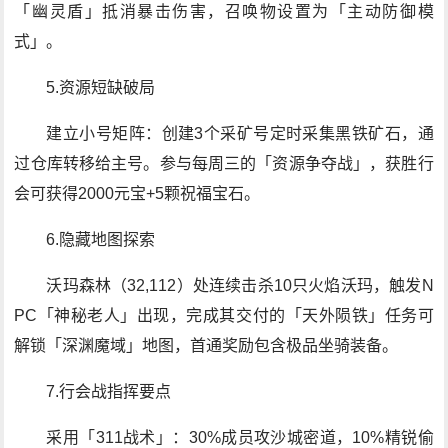
「幽灵盾」抵消暴击伤害，召唤物设置为「主动防御模
式」。
5.资源短缺破局
建立小号矩阵：创建3个采矿号定时采集黑铁矿石，通
过仓库转移给主号。参与每周三的「资源争夺战」，获胜行
会可获得2000元宝+5颗祝福宝石。
6.隐藏地图探索
沃玛森林（32,112）处连续击杀10只火焰沃玛，触发N
PC「神秘老人」出现，完成其交付的「天外陨铁」任务可
解锁「深渊魔域」地图，首通奖励包含极品坐骑装备。
7.行会战指挥要点
采用「311战术」：30%成员攻沙城密道，10%精锐偷