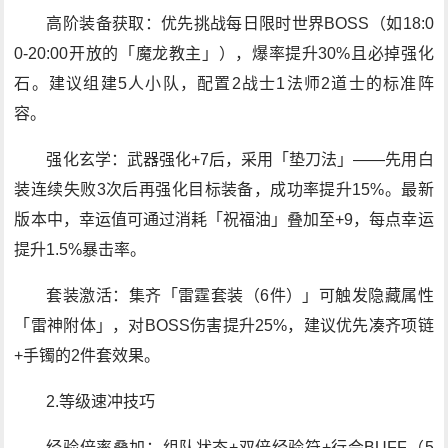
高阶装备获取：优先挑战每日限时世界BOSS（如18:0
0-20:00开放的「魔龙教主」），爆率提升30%且必掉强化
石。建议组建5人小队，配置2战士1法师2道士的标准阵
容。
强化玄学：武器强化+7后，采用「垫刀法」——先用白
装连续失败3次后再强化目标装备，成功率提升15%。最新
版本中，幸运值可通过消耗「祝福油」叠加至+9，每点幸运
提升1.5%暴击率。
套装激活：集齐「雷霆套装（6件）」可触发隐藏属性
「雷神附体」，对BOSS伤害提升25%，建议优先凑齐项链
+手镯的2件套效果。
2.等级速冲技巧
经验倍率叠加：组队状态+双倍经验符+行会BUFF（5