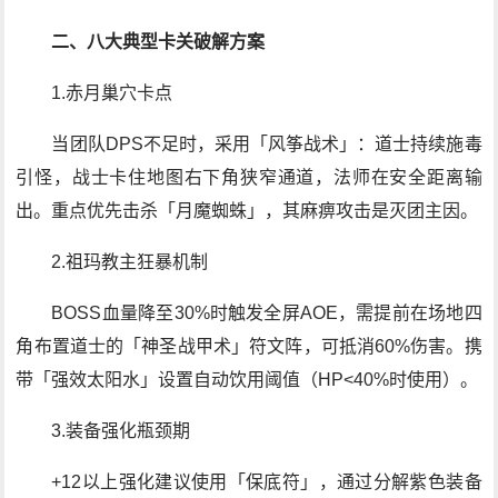
二、八大典型卡关破解方案
1.赤月巢穴卡点
当团队DPS不足时，采用「风筝战术」：道士持续施毒
引怪，战士卡住地图右下角狭窄通道，法师在安全距离输
出。重点优先击杀「月魔蜘蛛」，其麻痹攻击是灭团主因。
2.祖玛教主狂暴机制
BOSS血量降至30%时触发全屏AOE，需提前在场地四
角布置道士的「神圣战甲术」符文阵，可抵消60%伤害。携
带「强效太阳水」设置自动饮用阈值（HP<40%时使用）。
3.装备强化瓶颈期
+12以上强化建议使用「保底符」，通过分解紫色装备