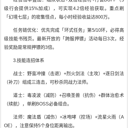
级行会提供15%加成），可实现4.2倍经验获取。重点刷
「幻境七层」的密集怪点，每小时经验收益达800万。
任务链优化：优先完成「环式任务」第5/10环，必得高
级技能书残页。最新开放的「跨服押镖」活动每日3次，经
验奖励是常规押镖的3倍。
3.技能连招体系
战士：野蛮冲撞（击退）+烈火剑法（主攻）+逐日剑法
（补刀）组成三连击，可秒杀同战力法师。
道士：毒凌波（减防）+召唤圣兽（抗伤）+群体治愈术
（续航），单刷BOSS必备组合。
法师：魔法盾（减伤）+冰咆哮（控场）+流星火雨（A
OE），注意保持5个身位距离输出。