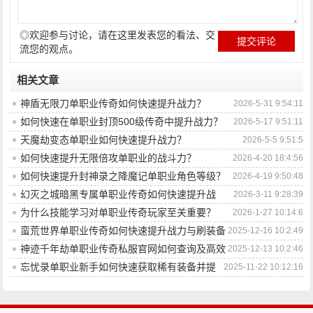
◎欢迎参与讨论，请在这里发表您的看法、交
流您的观点。
相关文章
神盾无限刀单职业传奇如何快速提升战力？
2026-5-31 9:54:11
如何快速在单职业封顶500级传奇中提升战力？
2026-5-17 9:51:11
天魔劫变态单职业如何快速提升战力？
2026-5-5 9:51:5
如何快速提升无限倍攻单职业的战斗力？
2026-4-20 18:4:56
如何快速提升封神录之降魔记单职业角色等级？
2026-4-19 9:50:48
幻灭之城暗黑专属单职业传奇如何快速提升战
2026-3-11 9:28:39
力？
为什么技能学习对单职业传奇玩家至关重要？
2026-1-27 10:14:6
蛮荒世界单职业传奇如何快速提升战力与刷装备
2025-12-16 10:2:49
技巧？
神迹千年劫单职业传奇私服官网如何查询及高效
2025-12-13 10:2:46
升级攻略解析？
忘忧录单职业新手如何快速获取稀有装备并提
2025-11-22 10:12:16
升战力？