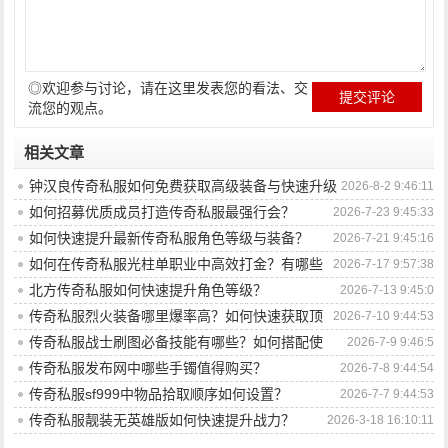
◎欢迎参与讨论，请在这里发表您的看法、交
流您的观点。
相关文章
钟汉良传奇私服如何免费获取高级装备与快速升级
2026-8-2 9:46:11
攻略？
如何招募优质成员打造传奇私服最强行会？
2026-7-23 9:45:33
如何快速提升最新传奇私服角色等级与装备？
2026-7-21 9:45:16
如何在传奇私服光柱单职业中高效打金？有哪些
2026-7-17 9:57:38
技巧与策略？
北方传奇私服如何快速提升角色等级？
2026-7-13 9:45:0
传奇私服烈火装备哪里爆率高？如何快速获取顶
2026-7-10 9:44:53
级装备？
传奇私服战士刷图必备技能有哪些？如何搭配使
2026-7-9 9:46:5
用？
传奇私服发布网中哪些手镯值得购买？
2026-7-8 9:44:54
传奇私服sf999中物品拾取顺序如何设置？
2026-7-7 9:44:53
传奇私服靓装无英雄版如何快速提升战力？
2026-3-18 16:10:11