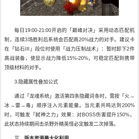
每日19:00-21:00开启的「巅峰对决」采用动态匹配机
制，连续3场胜利后系统会匹配高20%战力的对手。建议卡
在「钻石Ⅲ」段位时使用「战力压制战术」：暂时卸下2件
高战装备，使显示战力降低15%-20%，可稳定匹配到携带
顶级材料的对手。
3.隐藏属性叠加公式
通过「龙魂系统」激活第四条隐藏词条时，需按「火→
冰→雷→毒」顺序注入元素能量。当元素共鸣达到200%
时，可触发「弑神之力」效果：对BOSS伤害提升150%，
此状态持续期间击杀野外精英怪必定触发二次掉落。
三、版本资源最大化利用