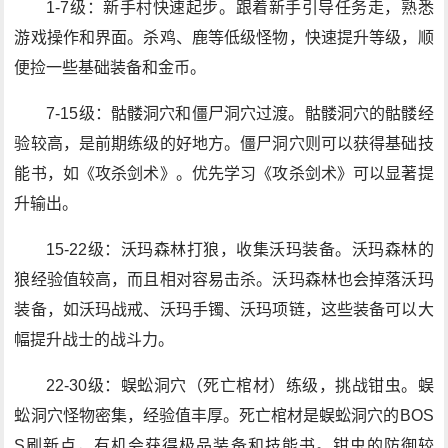
1-7级：新手村快速起步。跟着新手引导任务走，熟悉
游戏操作和界面。杀鸡、鹿等低级怪物，快速提升等级，顺
便捡一些基础装备和金币。
7-15级：骷髅洞穴和僵尸洞穴过渡。骷髅洞穴的骷髅经
验较高，是前期练级的好地方。僵尸洞穴则可以获得基础技
能书，如《攻杀剑术》。优先学习《攻杀剑术》可以显著提
升输出。
15-22级：沃玛森林打狼，收集沃玛装备。沃玛森林的
狼经验值较高，而且相对容易击杀。沃玛森林也会掉落沃玛
装备，如沃玛战戒、沃玛手镯、沃玛项链，这些装备可以大
幅提升战士的战斗力。
22-30级：蜈蚣洞穴（死亡棺材）练级，挑战钳虫。蜈
蚣洞穴怪物密集，经验值丰厚。死亡棺材是蜈蚣洞穴的BOS
S刷新点，有机会获得极品装备和技能书。钳虫的防御较