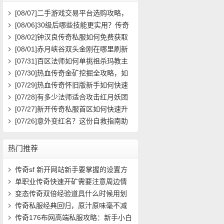
[08/07]
二手游戏交易平台选购攻略，
如何避免踩雷？
[08/06]
30级后哪些技能更实用？传奇
玩家必看攻略
[08/02]
钟汉良传奇私服如何免费获取
高级装备与快速升级攻略？
[08/01]
赤月峡谷双头金刚在哪里刷新
具体位置坐标是什么？
[07/31]
百区法师如何单挑祖杀玛教主
求高效打法？
[07/30]
热血传奇金矿挖掘全攻略，如
何高效挖矿？
[07/29]
热血传奇怀旧版新手如何快速
起步？前期必做任务与升级技巧有哪
[07/28]
有多少法师适合攻击红月妖团
些？
队？
[07/27]
新开传奇私服首区如何快速升
级？装备获取攻略有哪些？
[07/26]
意外变红名？这份自救指南助
你快速洗白
热门推荐
传奇sf 新开网站新手要掌握的设置方
法(10)
单职业传奇快速开矿需要注意周边情
况(10)
变态传奇双倍经验道具什么时候用划
算(14)
传奇私服经典回归，原汁原味毫不减
价！- (14)
传奇176布网高端私服攻略：新手小白