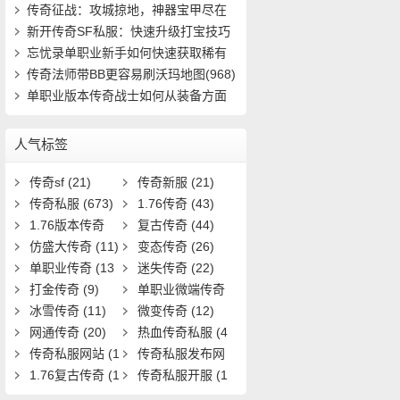
速成(4816)
传奇征战：攻城掠地，神器宝甲尽在
掌握(401)
新开传奇SF私服：快速升级打宝技巧
有哪些(912)
忘忧录单职业新手如何快速获取稀有
装备并提(661)
传奇法师带BB更容易刷沃玛地图(968)
单职业版本传奇战士如何从装备方面
强大自己(16)
人气标签
传奇sf
(21)
传奇新服
(21)
传奇私服
(673)
1.76传奇
(43)
1.76版本传奇
复古传奇
(44)
(9)
仿盛大传奇
(11)
变态传奇
(26)
单职业传奇
(13
迷失传奇
(22)
1)
打金传奇
(9)
单职业微端传奇
冰雪传奇
(11)
(9)
微变传奇
(12)
网通传奇
(20)
热血传奇私服
(4
传奇私服网站
(1
0)
传奇私服发布网
9)
1.76复古传奇
(1
(11)
传奇私服开服
(1
7)
3)