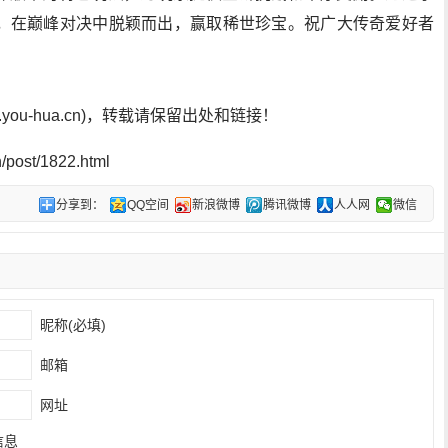
，在巅峰对决中脱颖而出，赢取稀世珍宝。祝广大传奇爱好者
ou-hua.cn)，转载请保留出处和链接！
post/1822.html
分享到：
QQ空间
新浪微博
腾讯微博
人人网
微信
昵称(必填)
邮箱
网址
信息