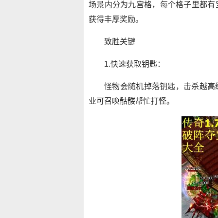
场景内分为九宫格，每个格子里都有
获得丰厚奖励。
致胜关键
1.快速获取钥匙：
怪物会随机掉落钥匙，击杀越高
业可召唤骷髅帮忙打怪。