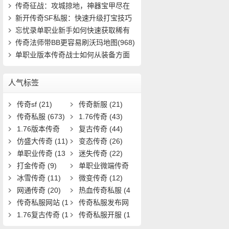
速成(4816)
传奇征战：攻城掠地，神器宝甲尽在
掌握(401)
新开传奇SF私服：快速升级打宝技巧
有哪些(912)
忘忧录单职业新手如何快速获取稀有
装备并提(661)
传奇法师带BB更容易刷沃玛地图(968)
单职业版本传奇战士如何从装备方面
强大自己(16)
人气标签
传奇sf
(21)
传奇新服
(21)
传奇私服
(673)
1.76传奇
(43)
1.76版本传奇
复古传奇
(44)
(9)
仿盛大传奇
(11)
变态传奇
(26)
单职业传奇
(13
迷失传奇
(22)
1)
打金传奇
(9)
单职业微端传奇
冰雪传奇
(11)
(9)
微变传奇
(12)
网通传奇
(20)
热血传奇私服
(4
传奇私服网站
(1
0)
传奇私服发布网
9)
1.76复古传奇
(1
(11)
传奇私服开服
(1
7)
3)