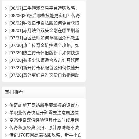
[08/07]
二手游戏交易平台选购攻略，
如何避免踩雷？
[08/06]
30级后哪些技能更实用？传奇
玩家必看攻略
[08/02]
钟汉良传奇私服如何免费获取
高级装备与快速升级攻略？
[08/01]
赤月峡谷双头金刚在哪里刷新
具体位置坐标是什么？
[07/31]
百区法师如何单挑祖杀玛教主
求高效打法？
[07/30]
热血传奇金矿挖掘全攻略，如
何高效挖矿？
[07/29]
热血传奇怀旧版新手如何快速
起步？前期必做任务与升级技巧有哪
[07/28]
有多少法师适合攻击红月妖团
些？
队？
[07/27]
新开传奇私服首区如何快速升
级？装备获取攻略有哪些？
[07/26]
意外变红名？这份自救指南助
你快速洗白
热门推荐
传奇sf 新开网站新手要掌握的设置方
法(10)
单职业传奇快速开矿需要注意周边情
况(10)
变态传奇双倍经验道具什么时候用划
算(14)
传奇私服经典回归，原汁原味毫不减
价！- (14)
传奇176布网高端私服攻略：新手小白