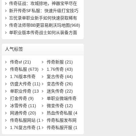
速成(4816)
传奇征战：攻城掠地，神器宝甲尽在
掌握(401)
新开传奇SF私服：快速升级打宝技巧
有哪些(912)
忘忧录单职业新手如何快速获取稀有
装备并提(661)
传奇法师带BB更容易刷沃玛地图(968)
单职业版本传奇战士如何从装备方面
强大自己(16)
人气标签
传奇sf
(21)
传奇新服
(21)
传奇私服
(673)
1.76传奇
(43)
1.76版本传奇
复古传奇
(44)
(9)
仿盛大传奇
(11)
变态传奇
(26)
单职业传奇
(13
迷失传奇
(22)
1)
打金传奇
(9)
单职业微端传奇
冰雪传奇
(11)
(9)
微变传奇
(12)
网通传奇
(20)
热血传奇私服
(4
传奇私服网站
(1
0)
传奇私服发布网
9)
1.76复古传奇
(1
(11)
传奇私服开服
(1
7)
3)