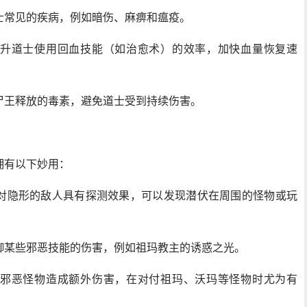
士常见的疾病，例如暗伤、麻痹和瘟疫。
升道士使用回血技能（如治愈术）的效率，加快血量恢复速
尸王释放的毒素，避免道士受到持续伤害。
拥有以下妙用：
对隐形的敌人具有探测效果，可以发现潜伏在周围的怪物或玩
御某些邪恶技能的伤害，例如祖玛教主的诱惑之光。
邪恶怪物造成额外伤害，在对付祖玛、沃玛等怪物时尤为有