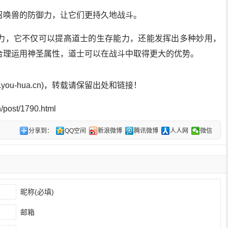
召唤兽的防御力，让它们更持久地战斗。
力，它不仅可以提高道士的生存能力，还能发挥出多种妙用，
合理运用神圣属性，道士可以在战斗中取得更大的优势。
ou-hua.cn)，转载请保留出处和链接！
post/1790.html
分享到：
QQ空间
新浪微博
腾讯微博
人人网
微信
昵称(必填)
邮箱