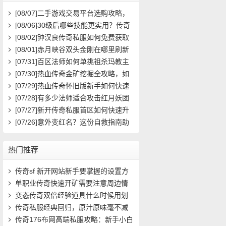
[08/07]
二手游戏交易平台选购攻略，
如何避免踩雷？
[08/06]
30级后哪些技能更实用？传奇
玩家必看攻略
[08/02]
钟汉良传奇私服如何免费获取
高级装备与快速升级攻略？
[08/01]
赤月峡谷双头金刚在哪里刷新
具体位置坐标是什么？
[07/31]
百区法师如何单挑祖杀玛教主
求高效打法？
[07/30]
热血传奇金矿挖掘全攻略，如
何高效挖矿？
[07/29]
热血传奇怀旧版新手如何快速
起步？前期必做任务与升级技巧有哪
[07/28]
有多少法师适合攻击红月妖团
些？
队？
[07/27]
新开传奇私服首区如何快速升
级？装备获取攻略有哪些？
[07/26]
意外变红名？这份自救指南助
你快速洗白
热门推荐
传奇sf 新开网站新手要掌握的设置方
法(10)
单职业传奇快速开矿需要注意周边情
况(10)
变态传奇双倍经验道具什么时候用划
算(14)
传奇私服经典回归，原汁原味毫不减
价！- (14)
传奇176布网高端私服攻略：新手小白