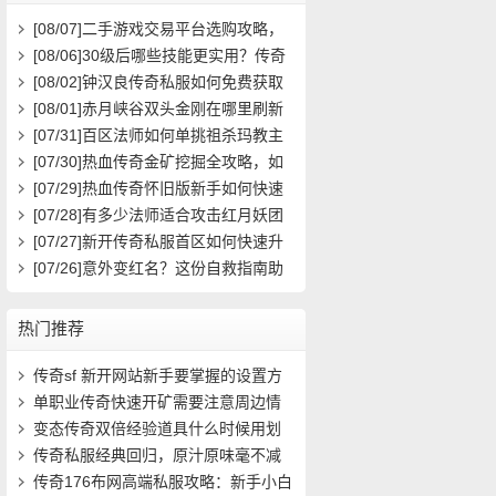
[08/07]
二手游戏交易平台选购攻略，
如何避免踩雷？
[08/06]
30级后哪些技能更实用？传奇
玩家必看攻略
[08/02]
钟汉良传奇私服如何免费获取
高级装备与快速升级攻略？
[08/01]
赤月峡谷双头金刚在哪里刷新
具体位置坐标是什么？
[07/31]
百区法师如何单挑祖杀玛教主
求高效打法？
[07/30]
热血传奇金矿挖掘全攻略，如
何高效挖矿？
[07/29]
热血传奇怀旧版新手如何快速
起步？前期必做任务与升级技巧有哪
[07/28]
有多少法师适合攻击红月妖团
些？
队？
[07/27]
新开传奇私服首区如何快速升
级？装备获取攻略有哪些？
[07/26]
意外变红名？这份自救指南助
你快速洗白
热门推荐
传奇sf 新开网站新手要掌握的设置方
法(10)
单职业传奇快速开矿需要注意周边情
况(10)
变态传奇双倍经验道具什么时候用划
算(14)
传奇私服经典回归，原汁原味毫不减
价！- (14)
传奇176布网高端私服攻略：新手小白