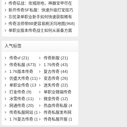
速成(4816)
传奇征战：攻城掠地，神器宝甲尽在
掌握(401)
新开传奇SF私服：快速升级打宝技巧
有哪些(912)
忘忧录单职业新手如何快速获取稀有
装备并提(661)
传奇法师带BB更容易刷沃玛地图(968)
单职业版本传奇战士如何从装备方面
强大自己(16)
人气标签
传奇sf
(21)
传奇新服
(21)
传奇私服
(673)
1.76传奇
(43)
1.76版本传奇
复古传奇
(44)
(9)
仿盛大传奇
(11)
变态传奇
(26)
单职业传奇
(13
迷失传奇
(22)
1)
打金传奇
(9)
单职业微端传奇
冰雪传奇
(11)
(9)
微变传奇
(12)
网通传奇
(20)
热血传奇私服
(4
传奇私服网站
(1
0)
传奇私服发布网
9)
1.76复古传奇
(1
(11)
传奇私服开服
(1
7)
3)