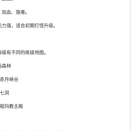
、加血、施毒。
能力强，适合初期打怪升级。
等级有不同的练级地图。
玛森林
、赤月峡谷
猪七洞
、祖玛教主殿