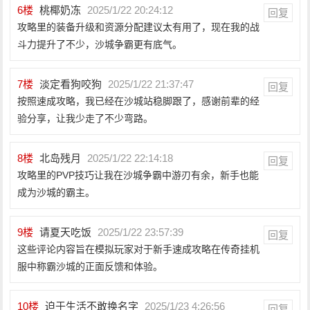
6
楼
桃椰奶冻
2025/1/22 20:24:12
回复
攻略里的装备升级和资源分配建议太有用了，现在我的战
斗力提升了不少，沙城争霸更有底气。
7
楼
淡定看狗咬狗
2025/1/22 21:37:47
回复
按照速成攻略，我已经在沙城站稳脚跟了，感谢前辈的经
验分享，让我少走了不少弯路。
8
楼
北岛残月
2025/1/22 22:14:18
回复
攻略里的PVP技巧让我在沙城争霸中游刃有余，新手也能
成为沙城的霸主。
9
楼
请夏天吃饭
2025/1/22 23:57:39
回复
这些评论内容旨在模拟玩家对于新手速成攻略在传奇挂机
服中称霸沙城的正面反馈和体验。
10
楼
迫于生活不敢换名字
2025/1/23 4:26:56
回复