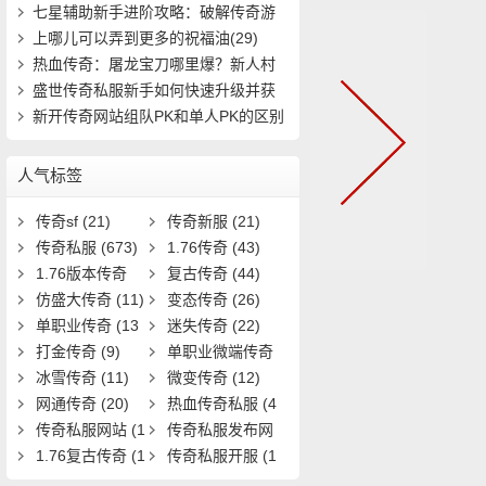
7)
七星辅助新手进阶攻略：破解传奇游
戏中的隐(434)
上哪儿可以弄到更多的祝福油(29)
热血传奇：屠龙宝刀哪里爆？新人村
怎么快速(411)
盛世传奇私服新手如何快速升级并获
取稀有装(721)
新开传奇网站组队PK和单人PK的区别
(11)
人气标签
传奇sf
(21)
传奇新服
(21)
传奇私服
(673)
1.76传奇
(43)
1.76版本传奇
复古传奇
(44)
(9)
仿盛大传奇
(11)
变态传奇
(26)
单职业传奇
(13
迷失传奇
(22)
1)
打金传奇
(9)
单职业微端传奇
冰雪传奇
(11)
(9)
微变传奇
(12)
网通传奇
(20)
热血传奇私服
(4
传奇私服网站
(1
0)
传奇私服发布网
9)
1.76复古传奇
(1
(11)
传奇私服开服
(1
7)
3)