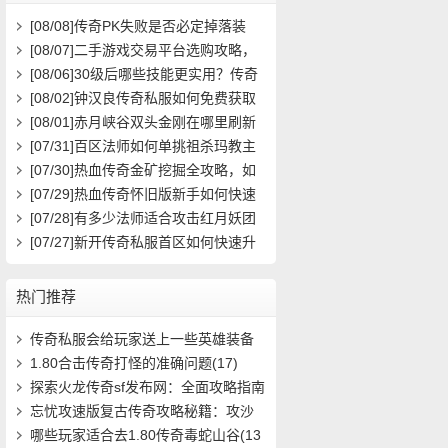
[08/08]
传奇PK失败是否必定掉落装
备？
[08/07]
二手游戏交易平台选购攻略，
如何避免踩雷？
[08/06]
30级后哪些技能更实用？传奇
玩家必看攻略
[08/02]
钟汉良传奇私服如何免费获取
高级装备与快速升级攻略？
[08/01]
赤月峡谷双头金刚在哪里刷新
具体位置坐标是什么？
[07/31]
百区法师如何单挑祖杀玛教主
求高效打法？
[07/30]
热血传奇金矿挖掘全攻略，如
何高效挖矿？
[07/29]
热血传奇怀旧版新手如何快速
起步？前期必做任务与升级技巧有哪
[07/28]
有多少法师适合攻击红月妖团
些？
队？
[07/27]
新开传奇私服首区如何快速升
级？装备获取攻略有哪些？
热门推荐
传奇私服会给玩家送上一些英雄装备
(7)
1.80合击传奇打怪的准确问题(17)
探索火龙传奇sf发布网：全面攻略指南
问答(536)
忘忧攻速版复古传奇攻略秘籍：攻沙
城寨，战(1006)
哪些玩家适合去1.80传奇毒蛇山谷(13