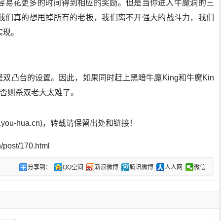
容易花更多的时间得到相应的奖励。但是当你进入牛魔洞的三
我们真的想甩掉所有的老板，我们离不开强大的战斗力，我们
实现。
是双凸台的设置。因此，如果同时赶上黑暗牛魔King和牛魔Kin
，否则杀双老大太难了。
ou-hua.cn)，转载请保留出处和链接！
post/170.html
分享到：
QQ空间
新浪微博
腾讯微博
人人网
微信