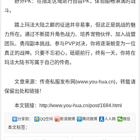
野外PK：在指定区域进行自由PK，体验酣畅淋漓的战
斗。
踏上玛法大陆之巅的征途并非易事，但这正是挑战的魅
力所在。通过不断提升角色战力、培养宠物伙伴、加入战盟
团队、勇闯副本挑战、参与PVP对决，你将逐渐蜕变为一位
真正的战神。只要不忘初心，砥砺前行，终有一天，你将在
玛法大陆书写属于自己的传奇。
文章来源：传奇私服发布网(www.you-hua.cn)，转载请
保留出处和链接！
本文链接：http://www.you-hua.cn/post/1684.html
分享到：
QQ空间
新浪微博
腾讯微博
人人网
微信
本文标签：