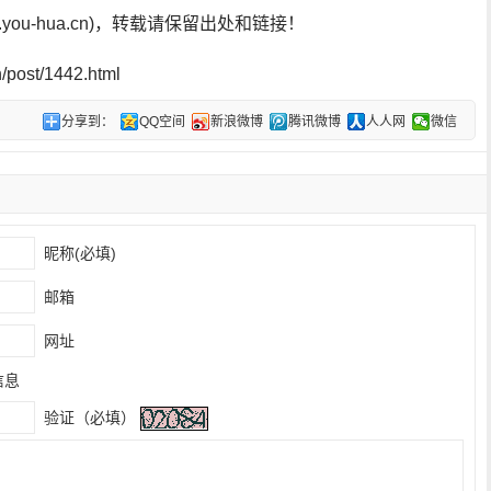
ou-hua.cn)，转载请保留出处和链接！
post/1442.html
分享到：
QQ空间
新浪微博
腾讯微博
人人网
微信
昵称(必填)
邮箱
网址
信息
验证（必填）