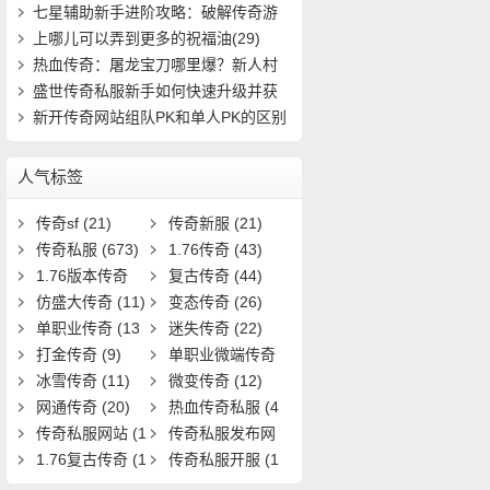
7)
七星辅助新手进阶攻略：破解传奇游
戏中的隐(434)
上哪儿可以弄到更多的祝福油(29)
热血传奇：屠龙宝刀哪里爆？新人村
怎么快速(411)
盛世传奇私服新手如何快速升级并获
取稀有装(721)
新开传奇网站组队PK和单人PK的区别
(11)
人气标签
传奇sf
(21)
传奇新服
(21)
传奇私服
(673)
1.76传奇
(43)
1.76版本传奇
复古传奇
(44)
(9)
仿盛大传奇
(11)
变态传奇
(26)
单职业传奇
(13
迷失传奇
(22)
1)
打金传奇
(9)
单职业微端传奇
冰雪传奇
(11)
(9)
微变传奇
(12)
网通传奇
(20)
热血传奇私服
(4
传奇私服网站
(1
0)
传奇私服发布网
9)
1.76复古传奇
(1
(11)
传奇私服开服
(1
7)
3)