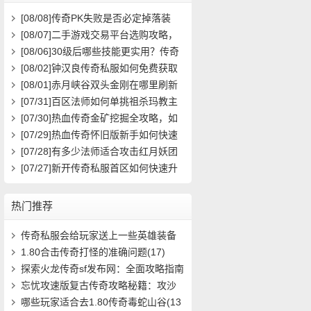
[08/08]
传奇PK失败是否必定掉落装
备？
[08/07]
二手游戏交易平台选购攻略，
如何避免踩雷？
[08/06]
30级后哪些技能更实用？传奇
玩家必看攻略
[08/02]
钟汉良传奇私服如何免费获取
高级装备与快速升级攻略？
[08/01]
赤月峡谷双头金刚在哪里刷新
具体位置坐标是什么？
[07/31]
百区法师如何单挑祖杀玛教主
求高效打法？
[07/30]
热血传奇金矿挖掘全攻略，如
何高效挖矿？
[07/29]
热血传奇怀旧版新手如何快速
起步？前期必做任务与升级技巧有哪
[07/28]
有多少法师适合攻击红月妖团
些？
队？
[07/27]
新开传奇私服首区如何快速升
级？装备获取攻略有哪些？
热门推荐
传奇私服会给玩家送上一些英雄装备
(7)
1.80合击传奇打怪的准确问题(17)
探索火龙传奇sf发布网：全面攻略指南
问答(536)
忘忧攻速版复古传奇攻略秘籍：攻沙
城寨，战(1006)
哪些玩家适合去1.80传奇毒蛇山谷(13