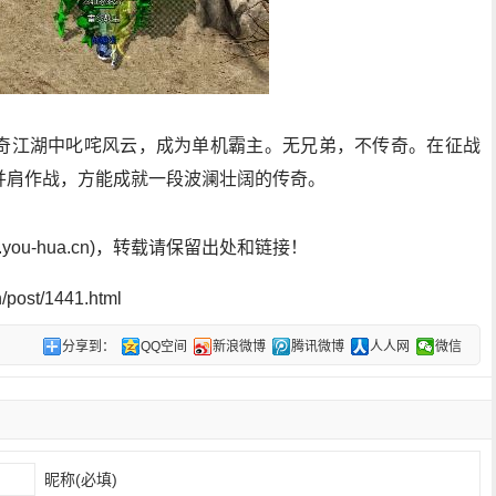
奇江湖中叱咤风云，成为单机霸主。无兄弟，不传奇。在征战
并肩作战，方能成就一段波澜壮阔的传奇。
ou-hua.cn)，转载请保留出处和链接！
post/1441.html
分享到：
QQ空间
新浪微博
腾讯微博
人人网
微信
昵称(必填)