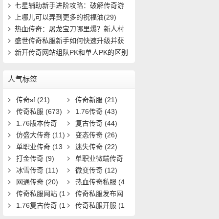
7)
七星辅助新手进阶攻略：破解传奇游
戏中的隐(434)
上哪儿可以弄到更多的祝福油(29)
热血传奇：屠龙宝刀哪里爆？新人村
怎么快速(411)
盛世传奇私服新手如何快速升级并获
取稀有装(721)
新开传奇网站组队PK和单人PK的区别
(11)
人气标签
传奇sf
(21)
传奇新服
(21)
传奇私服
(673)
1.76传奇
(43)
1.76版本传奇
复古传奇
(44)
(9)
仿盛大传奇
(11)
变态传奇
(26)
单职业传奇
(13
迷失传奇
(22)
1)
打金传奇
(9)
单职业微端传奇
冰雪传奇
(11)
(9)
微变传奇
(12)
网通传奇
(20)
热血传奇私服
(4
传奇私服网站
(1
0)
传奇私服发布网
9)
1.76复古传奇
(1
(11)
传奇私服开服
(1
7)
3)