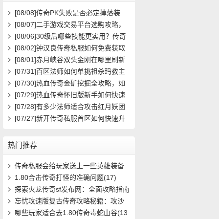
[08/08]
传奇PK失败是否必定掉落装
备？
[08/07]
二手游戏交易平台选购攻略，
如何避免踩雷？
[08/06]
30级后哪些技能更实用？传奇
玩家必看攻略
[08/02]
钟汉良传奇私服如何免费获取
高级装备与快速升级攻略？
[08/01]
赤月峡谷双头金刚在哪里刷新
具体位置坐标是什么？
[07/31]
百区法师如何单挑祖杀玛教主
求高效打法？
[07/30]
热血传奇金矿挖掘全攻略，如
何高效挖矿？
[07/29]
热血传奇怀旧版新手如何快速
起步？前期必做任务与升级技巧有哪
[07/28]
有多少法师适合攻击红月妖团
些？
队？
[07/27]
新开传奇私服首区如何快速升
级？装备获取攻略有哪些？
热门推荐
传奇私服会给玩家送上一些英雄装备
(7)
1.80合击传奇打怪的准确问题(17)
探索火龙传奇sf发布网：全面攻略指南
问答(536)
忘忧攻速版复古传奇攻略秘籍：攻沙
城寨，战(1006)
哪些玩家适合去1.80传奇毒蛇山谷(13