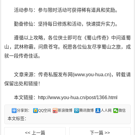
活动参与：参与限时活动可获得稀有道具和奖励。
勤奋修仙：坚持每日修炼和活动，快速提升实力。
遵循以上攻略，各位侠士即可在《蜀山传奇》中问道蜀
山，武林称霸，问鼎苍穹。祝愿各位仙友尽享蜀山之旅，成
就一段传奇佳话。
文章来源：传奇私服发布网(www.you-hua.cn)，转载请
保留出处和链接！
本文链接：http://www.you-hua.cn/post/1366.html
分享到：
QQ空间
新浪微博
腾讯微博
人人网
微信
本文标签：
<< 上一篇
下一篇 >>