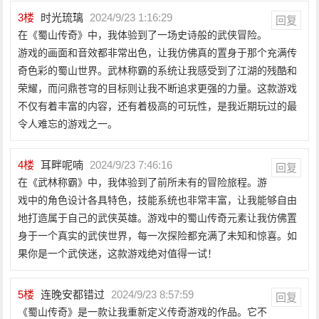
3
楼
时光琉璃
2024/9/23 1:16:29
回复
在《蜀山传奇》中，我体验到了一场史诗般的武侠冒险。
游戏的画面和音效都非常出色，让我仿佛真的置身于那个充满传
奇色彩的蜀山世界。武林称霸的系统让我感受到了江湖的残酷和
荣耀，而问鼎苍穹的目标则让我不断追求更强的力量。这款游戏
不仅有着丰富的内容，还有着极高的可玩性，是我近期玩过的最
令人难忘的游戏之一。
4
楼
耳畔呢喃
2024/9/23 7:46:16
回复
在《武林称霸》中，我体验到了前所未有的冒险旅程。游
戏中的角色设计各具特色，技能系统也非常丰富，让我能够自由
地打造属于自己的武侠英雄。游戏中的蜀山传奇元素让我仿佛置
身于一个真实的武侠世界，每一次探险都充满了未知和惊喜。如
果你是一个武侠迷，这款游戏绝对值得一试！
5
楼
连晚安都错过
2024/9/23 8:57:59
回复
《蜀山传奇》是一款让我重新定义传奇游戏的作品。它不