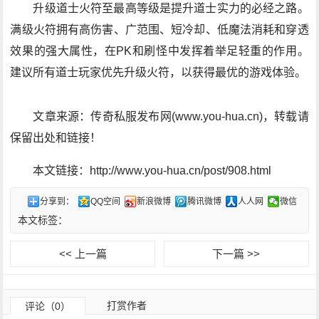
升级道士火符至最高等级是提升道士实力的必经之路。
满级火符拥有高伤害、广范围、短冷却、低魔法消耗和穿透
效果的强大属性，在PK和刷怪中发挥着举足轻重的作用。
建议所有道士玩家优先升级火符，以获得最优的游戏体验。
文章来源：传奇私服发布网(www.you-hua.cn)，转载请
保留出处和链接！
本文链接：http://www.you-hua.cn/post/908.html
分享到：
QQ空间
新浪微博
腾讯微博
人人网
微信
本文标签：
<< 上一篇
下一篇 >>
打赏作者
评论（0）