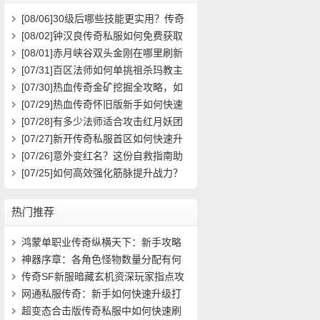
[08/06]
30级后哪些技能更实用？传奇
玩家必看攻略
[08/02]
钟汉良传奇私服如何免费获取
高级装备与快速升级攻略？
[08/01]
赤月峡谷双头金刚在哪里刷新
具体位置坐标是什么？
[07/31]
百区法师如何单挑祖杀玛教主
求高效打法？
[07/30]
热血传奇金矿挖掘全攻略，如
何高效挖矿？
[07/29]
热血传奇怀旧版新手如何快速
起步？前期必做任务与升级技巧有哪
[07/28]
有多少法师适合攻击红月妖团
些？
队？
[07/27]
新开传奇私服首区如何快速升
级？装备获取攻略有哪些？
[07/26]
意外变红名？这份自救指南助
你快速洗白
[07/25]
如何高效强化筋脉提升战力？
热门推荐
鸿蒙单职业传奇纵横天下：新手攻略
(551)
神器序章：各角色怪物数量分配有何
异同(659)
传奇SF新服暗藏玄机资深玩家指点攻
略秘籍(904)
网通私服传奇：新手如何快速升级打
宝？(525)
超变态合击版传奇私服中如何快速刷