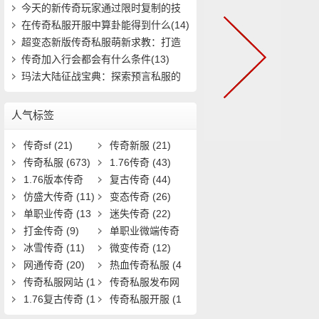
到终极装(653)
今天的新传奇玩家通过限时复制的技
能(23)
在传奇私服开服中算卦能得到什么(14)
超变态新版传奇私服萌新求教：打造
极品装备(785)
传奇加入行会都会有什么条件(13)
玛法大陆征战宝典：探索预言私服的
秘密之路(626)
人气标签
传奇sf
(21)
传奇新服
(21)
传奇私服
(673)
1.76传奇
(43)
1.76版本传奇
复古传奇
(44)
(9)
仿盛大传奇
(11)
变态传奇
(26)
单职业传奇
(13
迷失传奇
(22)
1)
打金传奇
(9)
单职业微端传奇
冰雪传奇
(11)
(9)
微变传奇
(12)
网通传奇
(20)
热血传奇私服
(4
传奇私服网站
(1
0)
传奇私服发布网
9)
1.76复古传奇
(1
(11)
传奇私服开服
(1
7)
3)