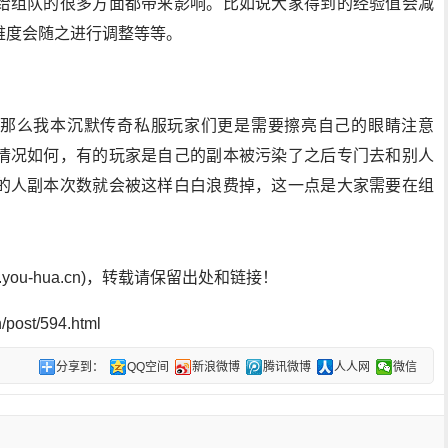
给组队的很多方面都带来影响。比如说大家得到的经验值会减
难度会随之进行调整等等。
那么我本沉默传奇私服玩家们更是需要擦亮自己的眼睛注意
情况如何，有的玩家是自己的副本被污染了之后专门去和别人
的人副本次数就会被这样白白浪费掉，这一点是大家需要在组
ou-hua.cn)，转载请保留出处和链接！
post/594.html
分享到：
QQ空间
新浪微博
腾讯微博
人人网
微信