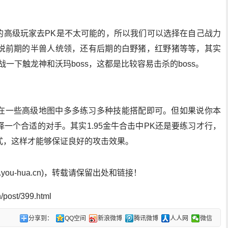
中的高级玩家去PK是不太可能的，所以我们可以选择在自己战力
说前期的半兽人统领，还有后期的白野猪，红野猪等等，其实
一下触龙神和沃玛boss，这都是比较容易击杀的boss。
在一些高级地图中多多练习多种技能搭配即可。但如果说你本
一个合适的对手。其实1.95金牛合击中PK还是要练习才行，
式，这样才能够保证良好的攻击效果。
ou-hua.cn)，转载请保留出处和链接！
post/399.html
分享到：
QQ空间
新浪微博
腾讯微博
人人网
微信