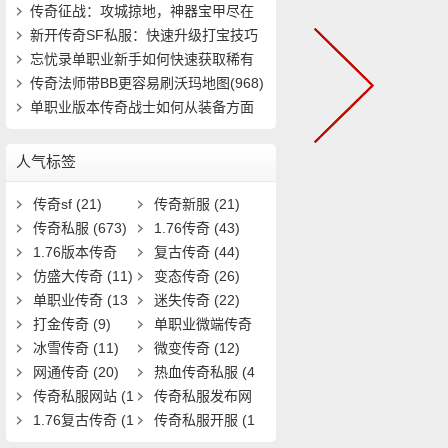
速成(4816)
传奇征战：攻城掠地，神器宝甲尽在
掌握(401)
新开传奇SF私服：快速升级打宝技巧
有哪些(912)
忘忧录单职业新手如何快速获取稀有
装备并提(661)
传奇法师带BB更容易刷沃玛地图(968)
单职业版本传奇战士如何从装备方面
强大自己(16)
人气标签
传奇sf
(21)
传奇新服
(21)
传奇私服
(673)
1.76传奇
(43)
1.76版本传奇
复古传奇
(44)
(9)
仿盛大传奇
(11)
变态传奇
(26)
单职业传奇
(13
迷失传奇
(22)
1)
打金传奇
(9)
单职业微端传奇
冰雪传奇
(11)
(9)
微变传奇
(12)
网通传奇
(20)
热血传奇私服
(4
传奇私服网站
(1
0)
传奇私服发布网
9)
1.76复古传奇
(1
(11)
传奇私服开服
(1
7)
3)