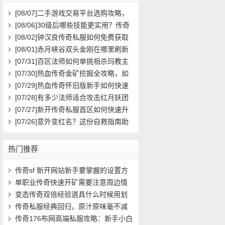
[08/07]
二手游戏交易平台选购攻略，
如何避免踩雷？
[08/06]
30级后哪些技能更实用？传奇
玩家必看攻略
[08/02]
钟汉良传奇私服如何免费获取
高级装备与快速升级攻略？
[08/01]
赤月峡谷双头金刚在哪里刷新
具体位置坐标是什么？
[07/31]
百区法师如何单挑祖杀玛教主
求高效打法？
[07/30]
热血传奇金矿挖掘全攻略，如
何高效挖矿？
[07/29]
热血传奇怀旧版新手如何快速
起步？前期必做任务与升级技巧有哪
[07/28]
有多少法师适合攻击红月妖团
些？
队？
[07/27]
新开传奇私服首区如何快速升
级？装备获取攻略有哪些？
[07/26]
意外变红名？这份自救指南助
你快速洗白
热门推荐
传奇sf 新开网站新手要掌握的设置方
法(10)
单职业传奇快速开矿需要注意周边情
况(10)
变态传奇双倍经验道具什么时候用划
算(14)
传奇私服经典回归，原汁原味毫不减
价！- (14)
传奇176布网高端私服攻略：新手小白