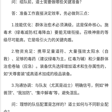
问：组队前，道士需要做哪些关键准备？
答：准备工作直接决定效率，务必做到三点：
1.技能优化：群体治愈术必须满级，这是保命核心。施
毒术（绿毒减防/红毒降血）要能无缝衔接。召唤神兽的等
级尽可能高，它是吸引火力的关键肉盾。
2.物资充足：携带足量道符、大量强效太阳水（自
救）、足够的毒药（建议绿毒为主，红毒为辅）和少量群体
治愈卷轴（应急）。装备优先选择增加道术和生存属性的，
如“天尊套装”或高道术加成的极品装备。
3.沟通协调：与队友（尤其是战士）明确信号，例如“神
兽顶”、“我加防”、“集中解毒”等，避免混乱。
问：理想的队伍配置是怎样的？道士如何与不同职业配
合？