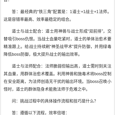
答：最经典的“铁三角”配置是：1道士+1战士+1法师。
这是容错率最高、效率最稳定的组合。
道士与战士配合：道士用神兽与战士形成“双前排”，交
替吸引boss仇恨。当战士血量吃紧时，道士的单体治愈术要
精准跟上。给战士持续刷“神圣战甲术”提升防御，并用绿毒
降低boss防御，极大提升战士的输出效率。
道士与法师配合：法师脆弱但输出高，道士需时刻关注
其血量，用群体治愈术覆盖。利用神兽和施毒术将boss控制
在安全距离，为法师创造无干扰的输出环境。当boss召唤小
怪时，道士的群体隐身术能救法师于危难之中。
问：挑战过程中的具体操作流程和技巧是什么？
答：遵循以下流程，效率倍增：