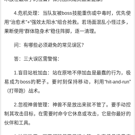
4.危机处理：当队友被boss技能重伤或中毒时，优先使
用“治愈术”+“强效太阳水”组合抢救。若场面混乱小怪过多，
果断使用“群体隐身术”稳住阵脚，逐一清理。
问：有哪些必须避免的常见误区？
答：三大误区需警惕：
1.盲目站桩加血：站在原地不停加血是最蠢的行为，极
易成为boss的靶子。要时刻保持移动，利用“hit-and-run”
（打带跑）战术。
2.忽视神兽管理：神兽不是放出来就不管了。要手动控
制其攻击目标，在需要时命令它休息或攻击，它是你最好的
伙伴和工具。