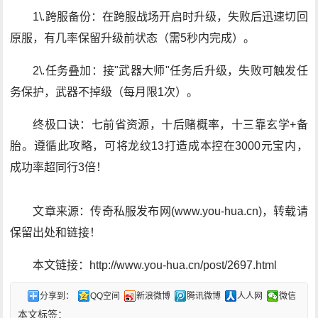
1\.跨服备份：在跨服战场开启时升级，失败后迅速切回
原服，有几率保留升级前状态（需5秒内完成）。
2\.任务叠加：接"武器大师"任务后升级，失败可触发任
务保护，武器不掉级（每月限1次）。
终极口诀：七前省资源，十后赌概率，十三靠玄学+备
胎。遵循此攻略，可将龙纹13打造成本控在3000元宝内，
成功率超同行3倍！
文章来源：传奇私服发布网(www.you-hua.cn)，转载请
保留出处和链接！
本文链接：http://www.you-hua.cn/post/2697.html
分享到：
QQ空间
新浪微博
腾讯微博
人人网
微信
本文标签：