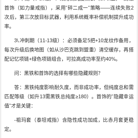
首饰（如力量戒指），采用"碎二成一"策略——连续失败2
次后，第三次放目标武器，利用系统概率补偿机制提升成功
率。
3\.冲刺期（11-13级）：必须备足5把+10龙纹作备用，
每次升级后换地图（如从沙巴克跳到盟重）清空缓存，再搭
配记忆项链+绿色项链组合，可拉高成功率至约40%。
问：黑铁和首饰的选择有哪些隐藏规则？
答：黑铁纯度影响耐久度，而非成功率，但纯度总和需
匹配等级（如升13需黑铁总纯度≥180）。首饰的"隐藏幸运
值"才是关键：
-祖玛套（泰坦戒指）含隐性成功加成，比赤月套更稳
定。