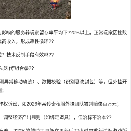
挂影响的服务器玩家留存率平均下??0%以上。正常玩家因挫败
商收入，形成恶性循环??
？技术反制手段有效吗??
法迭代”组合拳??
检测异常移动轨迹）、数据校验（识别篡改封包）等，但外挂开
测；
作权诉讼，如2026年某传奇私服外挂团队被判赔偿百万元；
、调整经济产出规则（如绑定道具），但治标不治本??
赛，??0%的辅助工具能在更新后72小时内重新适配游戏版