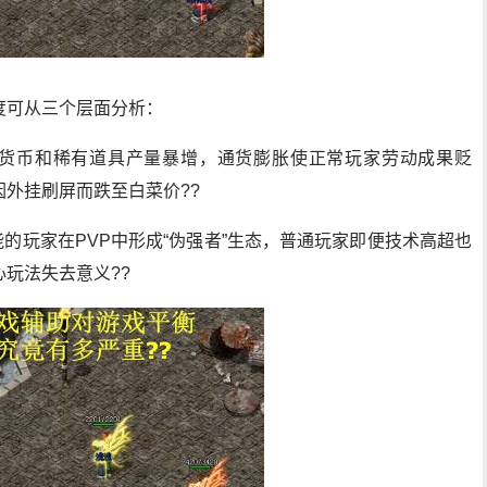
度可从三个层面分析：
戏货币和稀有道具产量暴增，通货膨胀使正常玩家劳动成果贬
外挂刷屏而跌至白菜价??
能的玩家在PVP中形成“伪强者”生态，普通玩家即便技术高超也
玩法失去意义??