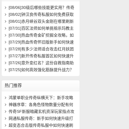
[08/06]
30级后哪些技能更实用？传奇
玩家必看攻略
[08/02]
钟汉良传奇私服如何免费获取
高级装备与快速升级攻略？
[08/01]
赤月峡谷双头金刚在哪里刷新
具体位置坐标是什么？
[07/31]
百区法师如何单挑祖杀玛教主
求高效打法？
[07/30]
热血传奇金矿挖掘全攻略，如
何高效挖矿？
[07/29]
热血传奇怀旧版新手如何快速
起步？前期必做任务与升级技巧有哪
[07/28]
有多少法师适合攻击红月妖团
些？
队？
[07/27]
新开传奇私服首区如何快速升
级？装备获取攻略有哪些？
[07/26]
意外变红名？这份自救指南助
你快速洗白
[07/25]
如何高效强化筋脉提升战力？
热门推荐
鸿蒙单职业传奇纵横天下：新手攻略
(551)
神器序章：各角色怪物数量分配有何
异同(659)
传奇SF新服暗藏玄机资深玩家指点攻
略秘籍(904)
网通私服传奇：新手如何快速升级打
宝？(525)
超变态合击版传奇私服中如何快速刷