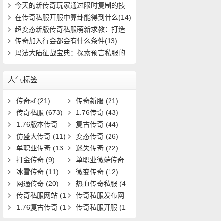
到终极装(653)
今天的新传奇玩家通过限时复制的技
能(23)
在传奇私服开服中算卦能得到什么(14)
超变态新版传奇私服萌新求教：打造
极品装备(785)
传奇加入行会都会有什么条件(13)
玛法大陆征战宝典：探索预言私服的
秘密之路(626)
人气标签
传奇sf
(21)
传奇新服
(21)
传奇私服
(673)
1.76传奇
(43)
1.76版本传奇
复古传奇
(44)
(9)
仿盛大传奇
(11)
变态传奇
(26)
单职业传奇
(13
迷失传奇
(22)
1)
打金传奇
(9)
单职业微端传奇
冰雪传奇
(11)
(9)
微变传奇
(12)
网通传奇
(20)
热血传奇私服
(4
传奇私服网站
(1
0)
传奇私服发布网
9)
1.76复古传奇
(1
(11)
传奇私服开服
(1
7)
3)