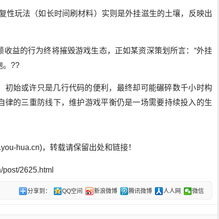
重复性玩法（如长时间刷材料）实则是外挂滋生的土壤，反映出
额收益的行为终将摧毁游戏生态，正如某资深策划所言：“外挂
。??
，初始或许只是几行代码的便利，最终却可能碾碎数千小时构
自律的三重防线下，维护游戏平衡仍是一场需要持续投入的生
ou-hua.cn)，转载请保留出处和链接！
post/2625.html
分享到：
QQ空间
新浪微博
腾讯微博
人人网
微信