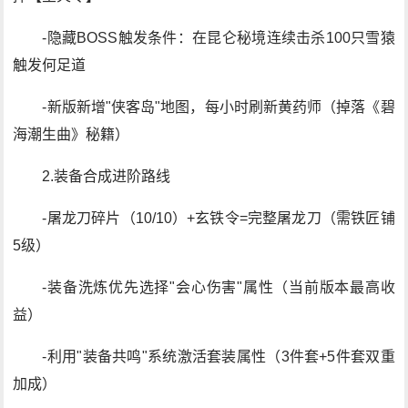
-隐藏BOSS触发条件：在昆仑秘境连续击杀100只雪猿
触发何足道
-新版新增"侠客岛"地图，每小时刷新黄药师（掉落《碧
海潮生曲》秘籍）
2.装备合成进阶路线
-屠龙刀碎片（10/10）+玄铁令=完整屠龙刀（需铁匠铺
5级）
-装备洗炼优先选择"会心伤害"属性（当前版本最高收
益）
-利用"装备共鸣"系统激活套装属性（3件套+5件套双重
加成）