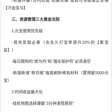
-新服开服7日内达成"经脉贯通"成就可领取限定坐骑
【汗血宝马】
三、资源管理三大黄金法则
1.元宝使用优先级
-首充奖励必拿（含永久打宝率提升10%的【聚宝
盆】）
-每日限购的"修为丹"和"强化保护符"必须清空
-新版新增"奇珍阁"每周刷新稀有材料（需预留5000元
宝）
2.时间收益最大化
-挂机地图选择遵循"3分钟清怪原则"