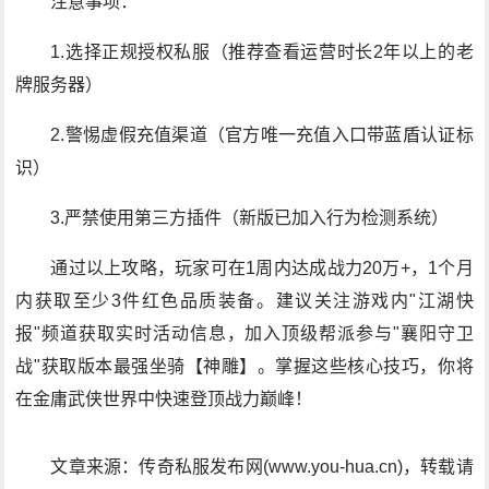
注意事项：
1.选择正规授权私服（推荐查看运营时长2年以上的老
牌服务器）
2.警惕虚假充值渠道（官方唯一充值入口带蓝盾认证标
识）
3.严禁使用第三方插件（新版已加入行为检测系统）
通过以上攻略，玩家可在1周内达成战力20万+，1个月
内获取至少3件红色品质装备。建议关注游戏内"江湖快
报"频道获取实时活动信息，加入顶级帮派参与"襄阳守卫
战"获取版本最强坐骑【神雕】。掌握这些核心技巧，你将
在金庸武侠世界中快速登顶战力巅峰！
文章来源：传奇私服发布网(www.you-hua.cn)，转载请