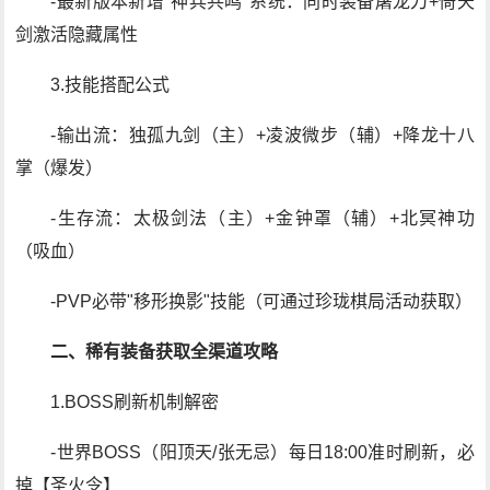
-最新版本新增"神兵共鸣"系统：同时装备屠龙刀+倚天
剑激活隐藏属性
3.技能搭配公式
-输出流：独孤九剑（主）+凌波微步（辅）+降龙十八
掌（爆发）
-生存流：太极剑法（主）+金钟罩（辅）+北冥神功
（吸血）
-PVP必带"移形换影"技能（可通过珍珑棋局活动获取）
二、稀有装备获取全渠道攻略
1.BOSS刷新机制解密
-世界BOSS（阳顶天/张无忌）每日18:00准时刷新，必
掉【圣火令】