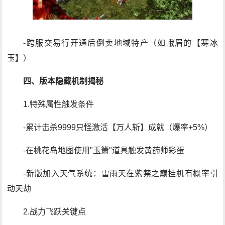
-跨服交易行开通后倒卖地域特产（如峨眉的【寒冰
玉】）
四、版本隐藏机制揭秘
1.特殊属性触发条件
-累计击杀9999只怪激活【万人斩】成就（爆率+5%）
-在桃花岛地图使用"玉箫"道具触发黄药师彩蛋
-新版加入天气系统：雷雨天在紫禁之巅挂机有概率引
动天劫
2.战力飞跃关键点