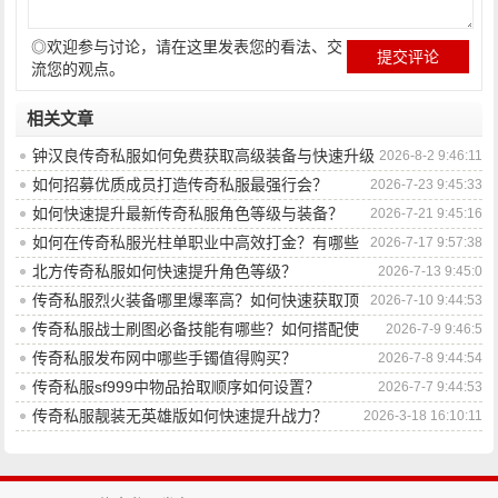
◎欢迎参与讨论，请在这里发表您的看法、交
流您的观点。
相关文章
钟汉良传奇私服如何免费获取高级装备与快速升级
2026-8-2 9:46:11
攻略？
如何招募优质成员打造传奇私服最强行会？
2026-7-23 9:45:33
如何快速提升最新传奇私服角色等级与装备？
2026-7-21 9:45:16
如何在传奇私服光柱单职业中高效打金？有哪些
2026-7-17 9:57:38
技巧与策略？
北方传奇私服如何快速提升角色等级？
2026-7-13 9:45:0
传奇私服烈火装备哪里爆率高？如何快速获取顶
2026-7-10 9:44:53
级装备？
传奇私服战士刷图必备技能有哪些？如何搭配使
2026-7-9 9:46:5
用？
传奇私服发布网中哪些手镯值得购买？
2026-7-8 9:44:54
传奇私服sf999中物品拾取顺序如何设置？
2026-7-7 9:44:53
传奇私服靓装无英雄版如何快速提升战力？
2026-3-18 16:10:11