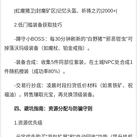
|虹魔猪卫|封魔矿区|记忆头盔、祈祷之刃|2000+|
2.低门槛装备获取技巧
-蹲守小BOSS：每30分钟刷新的“白野猪”“邪恶钳虫”可
掉落沃玛级装备（如魔杖、铂金戒指）。
-装备合成：收集5件同部位紫装，在土城NPC处合成1
件随机橙装（成功率80%）。
-交易行抄底：凌晨时段扫货低价材料（如黑铁矿、祝
福油），转售赚取元宝，再兑换顶级装备。
四、避坑指南：资源分配与防骗守则
1.资源优先级
-元宝优先购买“背包扩展”和“自动回收”功能（提升挂机