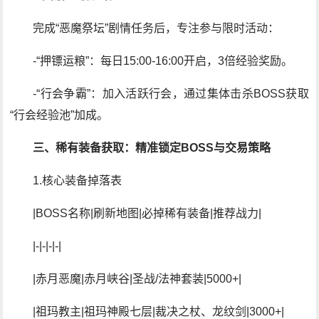
完成“恶魔祭坛”剧情任务后，专注参与限时活动：
-“押镖运粮”：每日15:00-16:00开启，3倍经验奖励。
-“行会争霸”：加入活跃行会，通过集体击杀BOSS获取
“行会经验池”加成。
三、稀有装备获取：精准锁定BOSS与交易策略
1.核心装备掉落表
|BOSS名称|刷新地图|必掉稀有装备|推荐战力|
|-|-|-|-|
|赤月恶魔|赤月峡谷|圣战/法神套装|5000+|
|祖玛教主|祖玛神殿七层|裁决之杖、龙纹剑|3000+|