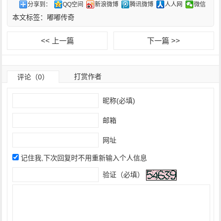
分享到：
QQ空间
新浪微博
腾讯微博
人人网
微信
本文标签：
嘟嘟传奇
<< 上一篇
下一篇 >>
打赏作者
评论（0）
昵称(必填)
邮箱
网址
记住我,下次回复时不用重新输入个人信息
验证（必填）