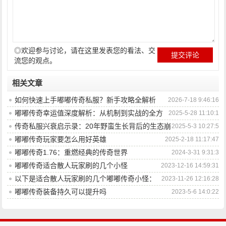
◎欢迎参与讨论，请在这里发表您的看法、交
流您的观点。
相关文章
如何快速上手嘟嘟传奇私服？新手攻略全解析
2026-7-18 9:46:16
嘟嘟传奇幸运值深度解析：从机制到实战的全方
2025-5-28 11:10:1
位掌控
传奇私服兴衰启示录：20年野蛮生长背后的生态崩
2025-5-3 10:27:5
塌与市场迭代
嘟嘟传奇玩家要怎么用好英雄
2025-2-18 11:17:47
嘟嘟传奇1.76：重燃经典的传奇世界
2024-3-31 9:31:3
嘟嘟传奇适合散人玩家刷的几个小怪
2023-12-16 14:59:31
以下是适合散人玩家刷的几个嘟嘟传奇小怪：
2023-11-26 12:16:28
嘟嘟传奇装备持久可以提升吗
2023-5-6 14:0:22