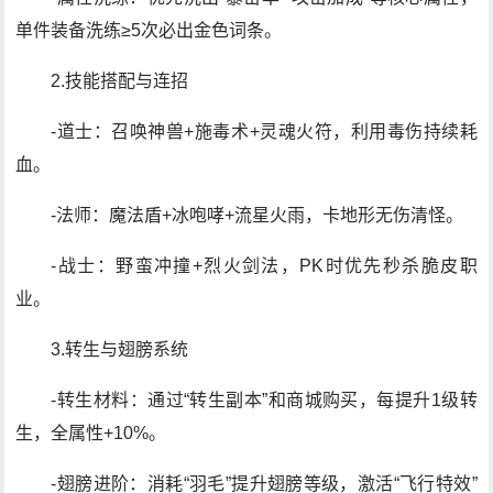
单件装备洗练≥5次必出金色词条。
2.技能搭配与连招
-道士：召唤神兽+施毒术+灵魂火符，利用毒伤持续耗
血。
-法师：魔法盾+冰咆哮+流星火雨，卡地形无伤清怪。
-战士：野蛮冲撞+烈火剑法，PK时优先秒杀脆皮职
业。
3.转生与翅膀系统
-转生材料：通过“转生副本”和商城购买，每提升1级转
生，全属性+10%。
-翅膀进阶：消耗“羽毛”提升翅膀等级，激活“飞行特效”