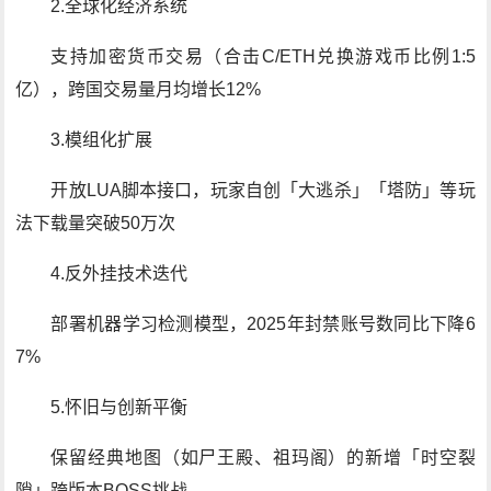
2.全球化经济系统
支持加密货币交易（合击C/ETH兑换游戏币比例1:5
亿），跨国交易量月均增长12%
3.模组化扩展
开放LUA脚本接口，玩家自创「大逃杀」「塔防」等玩
法下载量突破50万次
4.反外挂技术迭代
部署机器学习检测模型，2025年封禁账号数同比下降6
7%
5.怀旧与创新平衡
保留经典地图（如尸王殿、祖玛阁）的新增「时空裂
隙」跨版本BOSS挑战