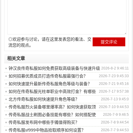
◎欢迎参与讨论，请在这里发表您的看法、交
流您的观点。
相关文章
钟汉良传奇私服如何免费获取高级装备与快速升级
2026-8-2 9:46:11
攻略？
如何招募优质成员打造传奇私服最强行会？
2026-7-23 9:45:33
如何快速提升最新传奇私服角色等级与装备？
2026-7-21 9:45:16
如何在传奇私服光柱单职业中高效打金？有哪些
2026-7-17 9:57:38
技巧与策略？
北方传奇私服如何快速提升角色等级？
2026-7-13 9:45:0
传奇私服烈火装备哪里爆率高？如何快速获取顶
2026-7-10 9:44:53
级装备？
传奇私服战士刷图必备技能有哪些？如何搭配使
2026-7-9 9:46:5
用？
传奇私服发布网中哪些手镯值得购买？
2026-7-8 9:44:54
传奇私服sf999中物品拾取顺序如何设置？
2026-7-7 9:44:53