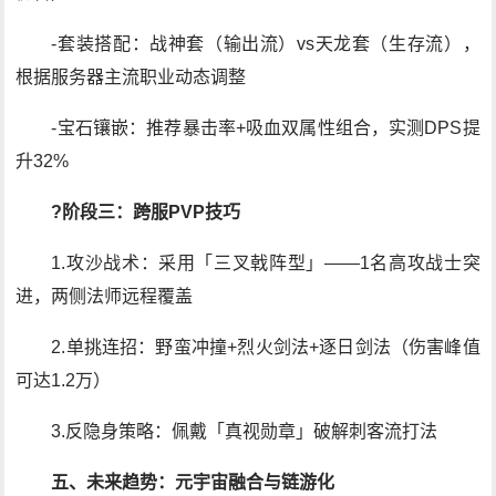
-套装搭配：战神套（输出流）vs天龙套（生存流），
根据服务器主流职业动态调整
-宝石镶嵌：推荐暴击率+吸血双属性组合，实测DPS提
升32%
?阶段三：跨服PVP技巧
1.攻沙战术：采用「三叉戟阵型」——1名高攻战士突
进，两侧法师远程覆盖
2.单挑连招：野蛮冲撞+烈火剑法+逐日剑法（伤害峰值
可达1.2万）
3.反隐身策略：佩戴「真视勋章」破解刺客流打法
五、未来趋势：元宇宙融合与链游化