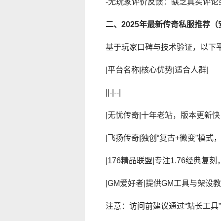
-无玩家评价反馈：缺乏真实评论
二、2025年最新传奇私服推荐
基于玩家口碑与技术验证，以下
|平台名称|核心优势|适合人群|
||-|--|
|无忧传奇|十年老站，版本更新快
|飞扬传奇|独创“复古+微变”模
|176精品联盟|专注1.76经典
|GM爱好者|提供GM工具与架设
注意：访问前建议通过“站长工具