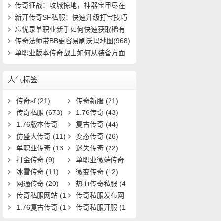
速成(4816)
传奇征战：攻城掠地，神器宝甲尽在
掌握(401)
新开传奇SF私服：快速升级打宝技巧
有哪些(912)
忘忧录单职业新手如何快速获取稀有
装备并提(661)
传奇法师带BB更容易刷沃玛地图(968)
单职业版本传奇战士如何从装备方面
强大自己(16)
人气标签
传奇sf
(21)
传奇新服
(21)
传奇私服
(673)
1.76传奇
(43)
1.76版本传奇
复古传奇
(44)
(9)
仿盛大传奇
(11)
变态传奇
(26)
单职业传奇
(13
迷失传奇
(22)
1)
打金传奇
(9)
单职业微端传奇
冰雪传奇
(11)
(9)
微变传奇
(12)
网通传奇
(20)
热血传奇私服
(4
传奇私服网站
(1
0)
传奇私服发布网
9)
1.76复古传奇
(1
(11)
传奇私服开服
(1
7)
3)