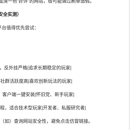
或清一色“好评”的网站，极可能通过刷单造假。
（安全实测）
平台值得优先尝试：
，反外挂严格|追求长期稳定的玩家|
式，社群活跃度高|喜欢创新玩法的玩家|
复刻，客户端一键安装|怀旧党、新手玩家|
教程，适合技术型玩家|开发者、私服研究者|
”（如）查询网站安全性，避免点击仿冒链接。