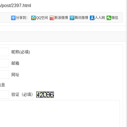
post/2397.html
分享到：
QQ空间
新浪微博
腾讯微博
人人网
微信
昵称(必填)
邮箱
网址
信息
验证（必填）