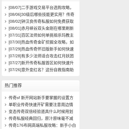
[08/07]
二手游戏交易平台选购攻略，
如何避免踩雷？
[08/06]
30级后哪些技能更实用？传奇
玩家必看攻略
[08/02]
钟汉良传奇私服如何免费获取
高级装备与快速升级攻略？
[08/01]
赤月峡谷双头金刚在哪里刷新
具体位置坐标是什么？
[07/31]
百区法师如何单挑祖杀玛教主
求高效打法？
[07/30]
热血传奇金矿挖掘全攻略，如
何高效挖矿？
[07/29]
热血传奇怀旧版新手如何快速
起步？前期必做任务与升级技巧有哪
[07/28]
有多少法师适合攻击红月妖团
些？
队？
[07/27]
新开传奇私服首区如何快速升
级？装备获取攻略有哪些？
[07/26]
意外变红名？这份自救指南助
你快速洗白
热门推荐
传奇sf 新开网站新手要掌握的设置方
法(10)
单职业传奇快速开矿需要注意周边情
况(10)
变态传奇双倍经验道具什么时候用划
算(14)
传奇私服经典回归，原汁原味毫不减
价！- (14)
传奇176布网高端私服攻略：新手小白