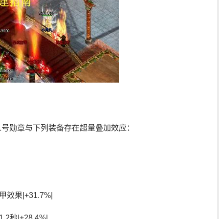
41号勋章与下列装备存在超量叠加效应：
果|+31.7%|
秒|+28.4%|