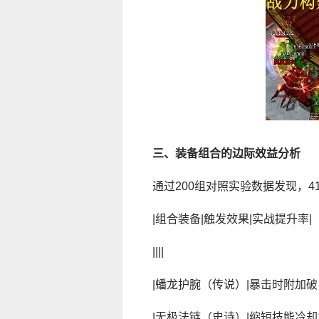
三、装备组合的边际效益分析
通过200组对照实验数据发现，
|组合装备|触发效果|实战提升率|
||||
|蟠龙护腕（传说）|暴击时附加破甲效
|无极法链（史诗）|缩短技能冷却1.2