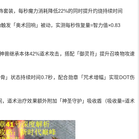
饰套装，每秒魔力消耗降低22%的同时提升灼烧持续时间
动触发「奥术回响」被动，实测每秒恢复量=智力值×0.83
神兽继承本体42%道术攻击，搭配「御灵符」提升召唤物攻速
骨」状态持续时间0.7秒，配合勋章「咒术增幅」实现DOT伤
期间，道术治疗效果额外附加「神圣守护」吸收盾（吸收量=道术