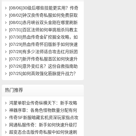
[08/06]
30级后哪些技能更实用？传奇
玩家必看攻略
[08/02]
钟汉良传奇私服如何免费获取
高级装备与快速升级攻略？
[08/01]
赤月峡谷双头金刚在哪里刷新
具体位置坐标是什么？
[07/31]
百区法师如何单挑祖杀玛教主
求高效打法？
[07/30]
热血传奇金矿挖掘全攻略，如
何高效挖矿？
[07/29]
热血传奇怀旧版新手如何快速
起步？前期必做任务与升级技巧有哪
[07/28]
有多少法师适合攻击红月妖团
些？
队？
[07/27]
新开传奇私服首区如何快速升
级？装备获取攻略有哪些？
[07/26]
意外变红名？这份自救指南助
你快速洗白
[07/25]
如何高效强化筋脉提升战力？
热门推荐
鸿蒙单职业传奇纵横天下：新手攻略
(551)
神器序章：各角色怪物数量分配有何
异同(659)
传奇SF新服暗藏玄机资深玩家指点攻
略秘籍(904)
网通私服传奇：新手如何快速升级打
宝？(525)
超变态合击版传奇私服中如何快速刷