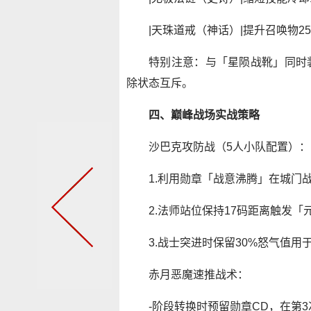
|天珠道戒（神话）|提升召唤物25%
特别注意：与「星陨战靴」同时
除状态互斥。
四、巅峰战场实战策略
沙巴克攻防战（5人小队配置）：
1.利用勋章「战意沸腾」在城门
2.法师站位保持17码距离触发
3.战士突进时保留30%怒气值
赤月恶魔速推战术：
-阶段转换时预留勋章CD，在第