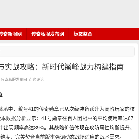
传奇新服网
传奇私服发布网
标签整合
文
析与实战攻略：新时代巅峰战力构建指南
 分类：传奇私服发布网
点这评论
位
体系中，编号41的传奇勋章已从次级装备跃升为高阶玩家的核
版本数据分析显示：41号勋章在百人团战中的平均使用率达67.
库中出现频率高达89%。其战略价值体现在攻防属性均衡提升、
大维度，完美契合当前版本强调动态战场适应的战术需求。