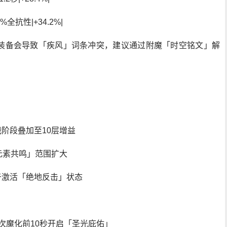
全抗性|+34.2%|
装备会导致「疾风」词条冲突，建议通过附魔「时空铭文」解
战阶段叠加至10层增益
「元素共鸣」范围扩大
用于激活「绝地反击」状态
3次魔化前10秒开启「圣光庇佑」