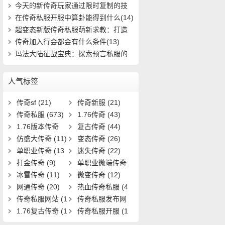
到终极装(653)
今天的新传奇玩家通过限时复制的技
能(23)
在传奇私服开服中算卦能得到什么(14)
超变态新版传奇私服萌新求教：打造
极品装备(785)
传奇加入行会都会有什么条件(13)
玛法大陆征战宝典：探索预言私服的
秘密之路(626)
人气标签
传奇sf
(21)
传奇新服
(21)
传奇私服
(673)
1.76传奇
(43)
1.76版本传奇
复古传奇
(44)
(9)
仿盛大传奇
(11)
变态传奇
(26)
单职业传奇
(13
迷失传奇
(22)
1)
打金传奇
(9)
单职业微端传奇
冰雪传奇
(11)
(9)
微变传奇
(12)
网通传奇
(20)
热血传奇私服
(4
传奇私服网站
(1
0)
传奇私服发布网
9)
1.76复古传奇
(1
(11)
传奇私服开服
(1
7)
3)