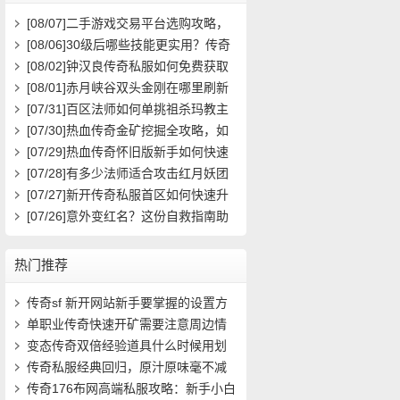
[08/07]
二手游戏交易平台选购攻略，
如何避免踩雷？
[08/06]
30级后哪些技能更实用？传奇
玩家必看攻略
[08/02]
钟汉良传奇私服如何免费获取
高级装备与快速升级攻略？
[08/01]
赤月峡谷双头金刚在哪里刷新
具体位置坐标是什么？
[07/31]
百区法师如何单挑祖杀玛教主
求高效打法？
[07/30]
热血传奇金矿挖掘全攻略，如
何高效挖矿？
[07/29]
热血传奇怀旧版新手如何快速
起步？前期必做任务与升级技巧有哪
[07/28]
有多少法师适合攻击红月妖团
些？
队？
[07/27]
新开传奇私服首区如何快速升
级？装备获取攻略有哪些？
[07/26]
意外变红名？这份自救指南助
你快速洗白
热门推荐
传奇sf 新开网站新手要掌握的设置方
法(10)
单职业传奇快速开矿需要注意周边情
况(10)
变态传奇双倍经验道具什么时候用划
算(14)
传奇私服经典回归，原汁原味毫不减
价！- (14)
传奇176布网高端私服攻略：新手小白