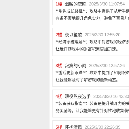
1
楼
温暖的夜晚
2025/3/30 11:07:54
**角色成长路径**：攻略中提供了从新
有条不紊地提升角色实力，避免了盲目升
2
楼
夜以笙歌
2025/3/30 12:55:20
**经济系统理解**：攻略中对游戏的经
让我在游戏中的财富积累更加迅速。
3
楼
寂寞的小雨
2025/3/30 12:57:26
**游戏更新跟进**：攻略中提到了如何
让我能够及时了解游戏的最新动态。
4
楼
现役熬夜选手
2025/3/30 16:42:30
**装备获取指南**：装备是提升战斗力
务奖励等，让我能够更有针对性地收集装
5
楼
怀抱清风
2025/3/30 22:26:39