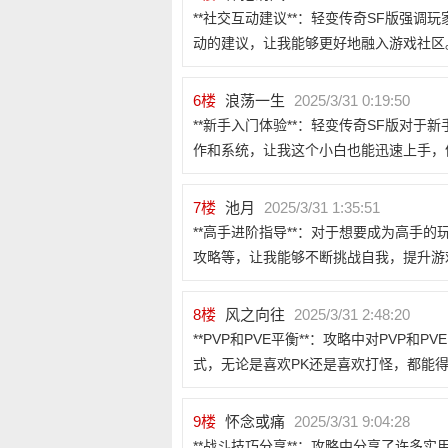
**社交互动建议**：轻变传奇SF版强
动的建议，让我能够更好地融入游戏社区
6
楼
浪荡一生
2025/3/31 0:19:50
**新手入门体验**：轻变传奇SF版对
作和系统，让我这个小白也能迅速上手，
7
楼
池月
2025/3/31 1:35:51
**高手进阶指导**：对于想要成为高手
攻略等，让我能够不断挑战自我，提升游
8
楼
风之向往
2025/3/31 2:48:20
**PVP和PVE平衡**：攻略中对PV
式，无论是喜欢PK还是喜欢打怪，都能
9
楼
怀念或痛
2025/3/31 9:04:28
**战斗技巧分享**：攻略中分享了许多