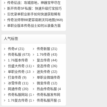
速成(4816)
传奇征战：攻城掠地，神器宝甲尽在
掌握(401)
新开传奇SF私服：快速升级打宝技巧
有哪些(912)
忘忧录单职业新手如何快速获取稀有
装备并提(661)
传奇法师带BB更容易刷沃玛地图(968)
单职业版本传奇战士如何从装备方面
强大自己(16)
人气标签
传奇sf
(21)
传奇新服
(21)
传奇私服
(673)
1.76传奇
(43)
1.76版本传奇
复古传奇
(44)
(9)
仿盛大传奇
(11)
变态传奇
(26)
单职业传奇
(13
迷失传奇
(22)
1)
打金传奇
(9)
单职业微端传奇
冰雪传奇
(11)
(9)
微变传奇
(12)
网通传奇
(20)
热血传奇私服
(4
传奇私服网站
(1
0)
传奇私服发布网
9)
1.76复古传奇
(1
(11)
传奇私服开服
(1
7)
3)