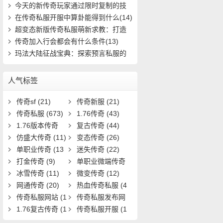
到终极装(653)
今天的新传奇玩家通过限时复制的技
能(23)
在传奇私服开服中算卦能得到什么(14)
超变态新版传奇私服萌新求教：打造
极品装备(785)
传奇加入行会都会有什么条件(13)
玛法大陆征战宝典：探索预言私服的
秘密之路(626)
人气标签
传奇sf
(21)
传奇新服
(21)
传奇私服
(673)
1.76传奇
(43)
1.76版本传奇
复古传奇
(44)
(9)
仿盛大传奇
(11)
变态传奇
(26)
单职业传奇
(13
迷失传奇
(22)
1)
打金传奇
(9)
单职业微端传奇
冰雪传奇
(11)
(9)
微变传奇
(12)
网通传奇
(20)
热血传奇私服
(4
传奇私服网站
(1
0)
传奇私服发布网
9)
1.76复古传奇
(1
(11)
传奇私服开服
(1
7)
3)