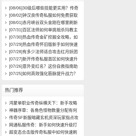
[08/06]
30级后哪些技能更实用？传奇
玩家必看攻略
[08/02]
钟汉良传奇私服如何免费获取
高级装备与快速升级攻略？
[08/01]
赤月峡谷双头金刚在哪里刷新
具体位置坐标是什么？
[07/31]
百区法师如何单挑祖杀玛教主
求高效打法？
[07/30]
热血传奇金矿挖掘全攻略，如
何高效挖矿？
[07/29]
热血传奇怀旧版新手如何快速
起步？前期必做任务与升级技巧有哪
[07/28]
有多少法师适合攻击红月妖团
些？
队？
[07/27]
新开传奇私服首区如何快速升
级？装备获取攻略有哪些？
[07/26]
意外变红名？这份自救指南助
你快速洗白
[07/25]
如何高效强化筋脉提升战力？
热门推荐
鸿蒙单职业传奇纵横天下：新手攻略
(551)
神器序章：各角色怪物数量分配有何
异同(659)
传奇SF新服暗藏玄机资深玩家指点攻
略秘籍(904)
网通私服传奇：新手如何快速升级打
宝？(525)
超变态合击版传奇私服中如何快速刷