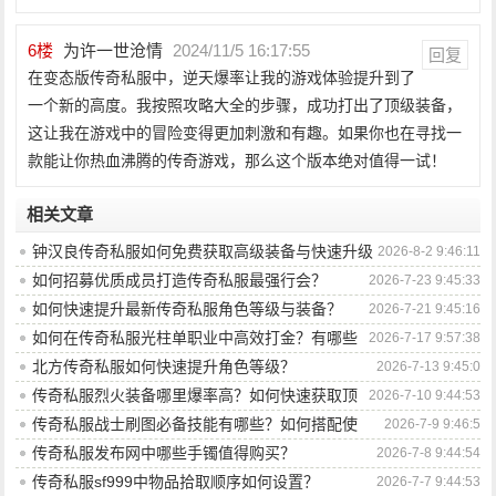
6
楼
为许一世沧情
2024/11/5 16:17:55
回复
在变态版传奇私服中，逆天爆率让我的游戏体验提升到了
一个新的高度。我按照攻略大全的步骤，成功打出了顶级装备，
这让我在游戏中的冒险变得更加刺激和有趣。如果你也在寻找一
款能让你热血沸腾的传奇游戏，那么这个版本绝对值得一试！
相关文章
钟汉良传奇私服如何免费获取高级装备与快速升级
2026-8-2 9:46:11
攻略？
如何招募优质成员打造传奇私服最强行会？
2026-7-23 9:45:33
如何快速提升最新传奇私服角色等级与装备？
2026-7-21 9:45:16
如何在传奇私服光柱单职业中高效打金？有哪些
2026-7-17 9:57:38
技巧与策略？
北方传奇私服如何快速提升角色等级？
2026-7-13 9:45:0
传奇私服烈火装备哪里爆率高？如何快速获取顶
2026-7-10 9:44:53
级装备？
传奇私服战士刷图必备技能有哪些？如何搭配使
2026-7-9 9:46:5
用？
传奇私服发布网中哪些手镯值得购买？
2026-7-8 9:44:54
传奇私服sf999中物品拾取顺序如何设置？
2026-7-7 9:44:53