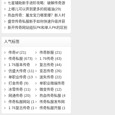
7)
七星辅助新手进阶攻略：破解传奇游
戏中的隐(434)
上哪儿可以弄到更多的祝福油(29)
热血传奇：屠龙宝刀哪里爆？新人村
怎么快速(411)
盛世传奇私服新手如何快速升级并获
取稀有装(721)
新开传奇网站组队PK和单人PK的区别
(11)
人气标签
传奇sf
(21)
传奇新服
(21)
传奇私服
(673)
1.76传奇
(43)
1.76版本传奇
复古传奇
(44)
(9)
仿盛大传奇
(11)
变态传奇
(26)
单职业传奇
(13
迷失传奇
(22)
1)
打金传奇
(9)
单职业微端传奇
冰雪传奇
(11)
(9)
微变传奇
(12)
网通传奇
(20)
热血传奇私服
(4
传奇私服网站
(1
0)
传奇私服发布网
9)
1.76复古传奇
(1
(11)
传奇私服开服
(1
7)
3)