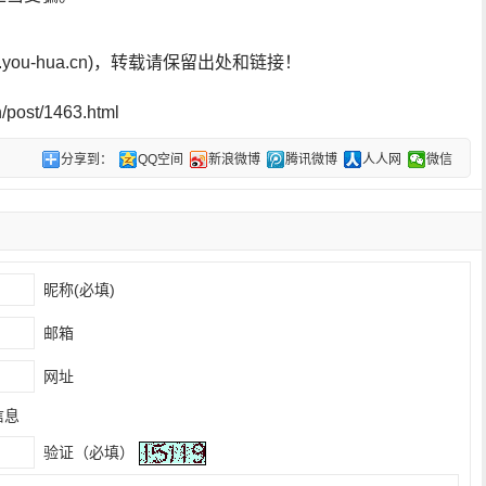
ou-hua.cn)，转载请保留出处和链接！
post/1463.html
分享到：
QQ空间
新浪微博
腾讯微博
人人网
微信
昵称(必填)
邮箱
网址
信息
验证（必填）