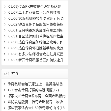
[08/08]
传奇PK失败是否必定掉落装
备？
[08/07]
二手游戏交易平台选购攻略，
如何避免踩雷？
[08/06]
30级后哪些技能更实用？传奇
玩家必看攻略
[08/02]
钟汉良传奇私服如何免费获取
高级装备与快速升级攻略？
[08/01]
赤月峡谷双头金刚在哪里刷新
具体位置坐标是什么？
[07/31]
百区法师如何单挑祖杀玛教主
求高效打法？
[07/30]
热血传奇金矿挖掘全攻略，如
何高效挖矿？
[07/29]
热血传奇怀旧版新手如何快速
起步？前期必做任务与升级技巧有哪
[07/28]
有多少法师适合攻击红月妖团
些？
队？
[07/27]
新开传奇私服首区如何快速升
级？装备获取攻略有哪些？
热门推荐
传奇私服会给玩家送上一些英雄装备
(7)
1.80合击传奇打怪的准确问题(17)
探索火龙传奇sf发布网：全面攻略指南
问答(536)
忘忧攻速版复古传奇攻略秘籍：攻沙
城寨，战(1006)
哪些玩家适合去1.80传奇毒蛇山谷(13