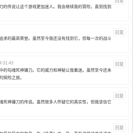
回复
刀的传说让这个游戏更加迷人。我会继续我的冒险，直到找到
回复
追求的最高荣誉。虽然至今我还没有找到它，但每一次的战斗
4:31:43
回复
中的勾魂死神镰刀。它的威力和神秘让我着迷。虽然至今还未
的探险之旅。
回复
魂死神镰刀的传说。虽然很多人怀疑它的真实性，但我坚信它
回复