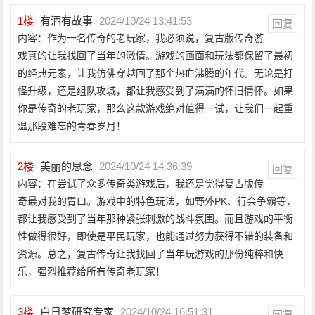
1
楼
有酒有故事
2024/10/24 13:41:53
回复
内容：作为一名传奇的老玩家，我必须说，复古版传奇游
戏真的让我找回了当年的激情。游戏的画面和玩法都保留了最初
的经典元素，让我仿佛穿越回了那个热血沸腾的年代。无论是打
怪升级，还是组队攻城，都让我感受到了满满的怀旧情怀。如果
你是传奇的老玩家，那么这款游戏绝对值得一试，让我们一起重
温那段难忘的青春岁月！
2
楼
美丽的思念
2024/10/24 14:36:39
回复
内容：在尝试了众多传奇类游戏后，我还是觉得复古版传
奇最对我的胃口。游戏中的特色玩法，如野外PK、行会争霸等，
都让我感受到了当年那种紧张刺激的战斗氛围。而且游戏的平衡
性做得很好，即使是平民玩家，也能通过努力获得不错的装备和
资源。总之，复古传奇让我找回了当年玩游戏的那份纯粹和快
乐，强烈推荐给所有传奇老玩家！
3
楼
白日梦研究专家
2024/10/24 16:51:31
回复