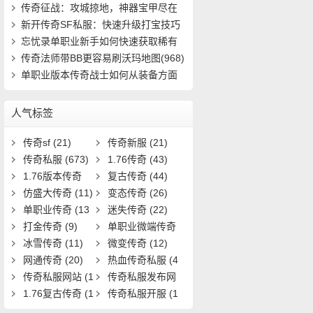
速成(4816)
传奇征战：攻城掠地，神器宝甲尽在
掌握(401)
新开传奇SF私服：快速升级打宝技巧
有哪些(912)
忘忧录单职业新手如何快速获取稀有
装备并提(661)
传奇法师带BB更容易刷沃玛地图(968)
单职业版本传奇战士如何从装备方面
强大自己(16)
人气标签
传奇sf
(21)
传奇新服
(21)
传奇私服
(673)
1.76传奇
(43)
1.76版本传奇
复古传奇
(44)
(9)
仿盛大传奇
(11)
变态传奇
(26)
单职业传奇
(13
迷失传奇
(22)
1)
打金传奇
(9)
单职业微端传奇
冰雪传奇
(11)
(9)
微变传奇
(12)
网通传奇
(20)
热血传奇私服
(4
传奇私服网站
(1
0)
传奇私服发布网
9)
1.76复古传奇
(1
(11)
传奇私服开服
(1
7)
3)