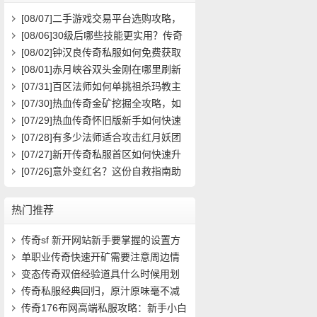
[08/07]
二手游戏交易平台选购攻略，
如何避免踩雷？
[08/06]
30级后哪些技能更实用？传奇
玩家必看攻略
[08/02]
钟汉良传奇私服如何免费获取
高级装备与快速升级攻略？
[08/01]
赤月峡谷双头金刚在哪里刷新
具体位置坐标是什么？
[07/31]
百区法师如何单挑祖杀玛教主
求高效打法？
[07/30]
热血传奇金矿挖掘全攻略，如
何高效挖矿？
[07/29]
热血传奇怀旧版新手如何快速
起步？前期必做任务与升级技巧有哪
[07/28]
有多少法师适合攻击红月妖团
些？
队？
[07/27]
新开传奇私服首区如何快速升
级？装备获取攻略有哪些？
[07/26]
意外变红名？这份自救指南助
你快速洗白
热门推荐
传奇sf 新开网站新手要掌握的设置方
法(10)
单职业传奇快速开矿需要注意周边情
况(10)
变态传奇双倍经验道具什么时候用划
算(14)
传奇私服经典回归，原汁原味毫不减
价！- (14)
传奇176布网高端私服攻略：新手小白