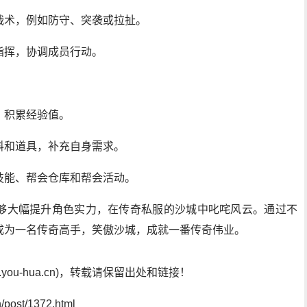
战术，例如防守、突袭或拉扯。
指挥，协调成员行动。
，积累经验值。
料和道具，补充自身需求。
技能、帮会仓库和帮会活动。
够大幅提升角色实力，在传奇私服的沙城中叱咤风云。通过不
成为一名传奇高手，笑傲沙城，成就一番传奇伟业。
ou-hua.cn)，转载请保留出处和链接！
post/1372.html