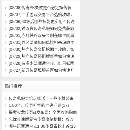
[08/08]
传奇PK失败是否必定掉落装
备？
[08/07]
二手游戏交易平台选购攻略，
如何避免踩雷？
[08/06]
30级后哪些技能更实用？传奇
玩家必看攻略
[08/02]
钟汉良传奇私服如何免费获取
高级装备与快速升级攻略？
[08/01]
赤月峡谷双头金刚在哪里刷新
具体位置坐标是什么？
[07/31]
百区法师如何单挑祖杀玛教主
求高效打法？
[07/30]
热血传奇金矿挖掘全攻略，如
何高效挖矿？
[07/29]
热血传奇怀旧版新手如何快速
起步？前期必做任务与升级技巧有哪
[07/28]
有多少法师适合攻击红月妖团
些？
队？
[07/27]
新开传奇私服首区如何快速升
级？装备获取攻略有哪些？
热门推荐
传奇私服会给玩家送上一些英雄装备
(7)
1.80合击传奇打怪的准确问题(17)
探索火龙传奇sf发布网：全面攻略指南
问答(536)
忘忧攻速版复古传奇攻略秘籍：攻沙
城寨，战(1006)
哪些玩家适合去1.80传奇毒蛇山谷(13