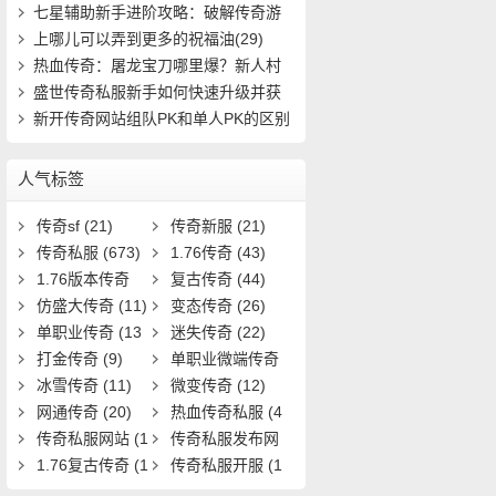
7)
七星辅助新手进阶攻略：破解传奇游
戏中的隐(434)
上哪儿可以弄到更多的祝福油(29)
热血传奇：屠龙宝刀哪里爆？新人村
怎么快速(411)
盛世传奇私服新手如何快速升级并获
取稀有装(721)
新开传奇网站组队PK和单人PK的区别
(11)
人气标签
传奇sf
(21)
传奇新服
(21)
传奇私服
(673)
1.76传奇
(43)
1.76版本传奇
复古传奇
(44)
(9)
仿盛大传奇
(11)
变态传奇
(26)
单职业传奇
(13
迷失传奇
(22)
1)
打金传奇
(9)
单职业微端传奇
冰雪传奇
(11)
(9)
微变传奇
(12)
网通传奇
(20)
热血传奇私服
(4
传奇私服网站
(1
0)
传奇私服发布网
9)
1.76复古传奇
(1
(11)
传奇私服开服
(1
7)
3)