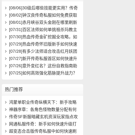
[08/06]
30级后哪些技能更实用？传奇
玩家必看攻略
[08/02]
钟汉良传奇私服如何免费获取
高级装备与快速升级攻略？
[08/01]
赤月峡谷双头金刚在哪里刷新
具体位置坐标是什么？
[07/31]
百区法师如何单挑祖杀玛教主
求高效打法？
[07/30]
热血传奇金矿挖掘全攻略，如
何高效挖矿？
[07/29]
热血传奇怀旧版新手如何快速
起步？前期必做任务与升级技巧有哪
[07/28]
有多少法师适合攻击红月妖团
些？
队？
[07/27]
新开传奇私服首区如何快速升
级？装备获取攻略有哪些？
[07/26]
意外变红名？这份自救指南助
你快速洗白
[07/25]
如何高效强化筋脉提升战力？
热门推荐
鸿蒙单职业传奇纵横天下：新手攻略
(551)
神器序章：各角色怪物数量分配有何
异同(659)
传奇SF新服暗藏玄机资深玩家指点攻
略秘籍(904)
网通私服传奇：新手如何快速升级打
宝？(525)
超变态合击版传奇私服中如何快速刷