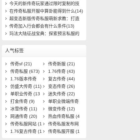
到终极装(653)
今天的新传奇玩家通过限时复制的技
能(23)
在传奇私服开服中算卦能得到什么(14)
超变态新版传奇私服萌新求教：打造
极品装备(785)
传奇加入行会都会有什么条件(13)
玛法大陆征战宝典：探索预言私服的
秘密之路(626)
人气标签
传奇sf
(21)
传奇新服
(21)
传奇私服
(673)
1.76传奇
(43)
1.76版本传奇
复古传奇
(44)
(9)
仿盛大传奇
(11)
变态传奇
(26)
单职业传奇
(13
迷失传奇
(22)
1)
打金传奇
(9)
单职业微端传奇
冰雪传奇
(11)
(9)
微变传奇
(12)
网通传奇
(20)
热血传奇私服
(4
传奇私服网站
(1
0)
传奇私服发布网
9)
1.76复古传奇
(1
(11)
传奇私服开服
(1
7)
3)