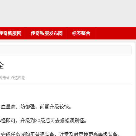
传奇新服网
传奇私服发布网
标签整合
全
：传奇sf
点这评论
，血量高、防御强，前期升级较快。
小怪即可，升级到20级后可去蜈蚣洞刷怪。
、完成任务或购买普通装备，注意及时更换更高等级装备。